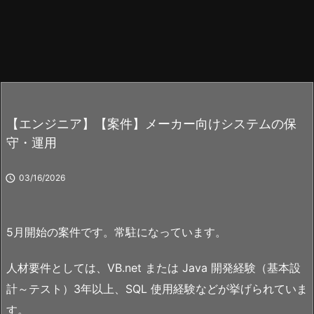
【エンジニア】【案件】メーカー向けシステムの保
守・運用

03/16/2026
5月開始の案件です。常駐になっています。
人材要件としては、VB.net または Java 開発経験（基本設
計～テスト）3年以上、SQL 使用経験などが挙げられていま
す。