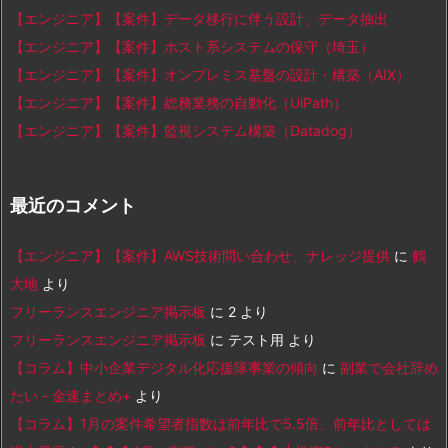
【エンジニア】【案件】データ移行に伴う設計、データ抽出
【エンジニア】【案件】ホスト系システムの保守（埼玉）
【エンジニア】【案件】オンプレミス基盤の設計・構築（AIX）
【エンジニア】【案件】総務業務の自動化（UiPath）
【エンジニア】【案件】監視システム構築（Datadog）
最近のコメント
【エンジニア】【案件】AWS技術問い合わせ、ナレッジ提供
に
鶴
大地
より
フリーランスエンジニア掲示板
に
2
より
フリーランスエンジニア掲示板
に
テスト用
より
【コラム】中小企業デジタル化応援隊事業の傾向
に
副業で会社辞め
たい - 金速まとめ+
より
【コラム】1月の案件希望者指数は前年比で5.5倍、前年比としては