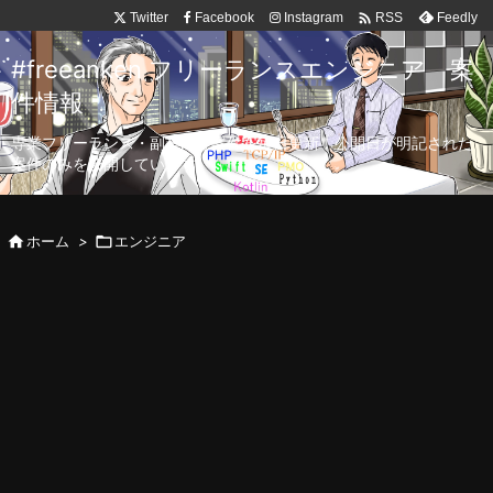

Twitter
Facebook
Instagram
Feedly
RSS
#freeanken フリーランスエンジニア 案
件情報
専業フリーランス・副業向け案件を毎日更新！公開日が明記された
案件のみを公開しています。

ホーム
>

エンジニア