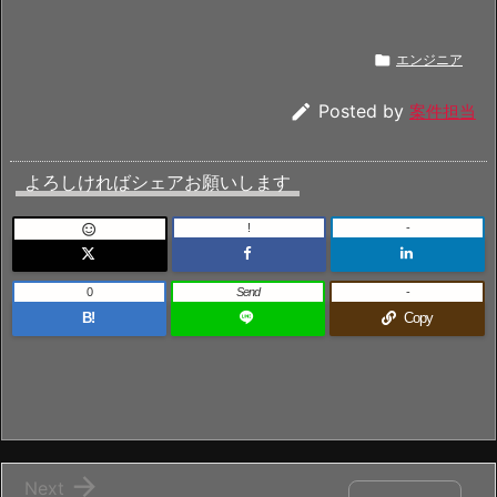

エンジニア

Posted by
案件担当
よろしければシェアお願いします
!
-

0
Send
-
B!
Copy

Next