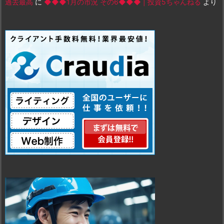
過去最高
に
◆◆◆1月の市況 その6◆◆◆ | 投資5ちゃんねる
より