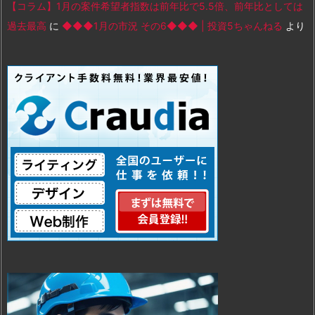
【コラム】1月の案件希望者指数は前年比で5.5倍、前年比としては
過去最高
に
◆◆◆1月の市況 その6◆◆◆ | 投資5ちゃんねる
より