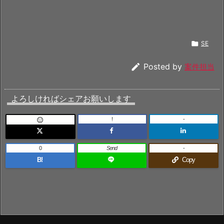

SE

Posted by
案件担当
よろしければシェアお願いします
!
-

0
Send
-
B!
Copy