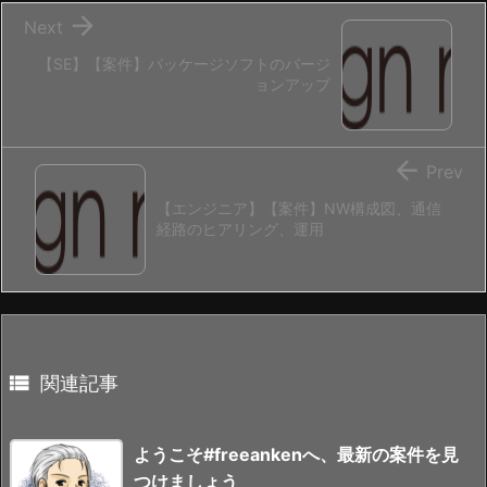

Next
【SE】【案件】パッケージソフトのバージ
ョンアップ

Prev
【エンジニア】【案件】NW構成図、通信
経路のヒアリング、運用

関連記事
ようこそ#freeankenへ、最新の案件を見
つけましょう