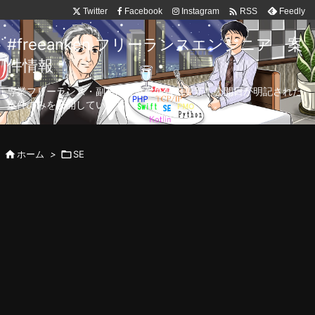

Twitter
Facebook
Instagram
Feedly
RSS
#freeanken フリーランスエンジニア 案
件情報
専業フリーランス・副業向け案件を毎日更新！公開日が明記された
案件のみを公開しています。

ホーム
>

SE