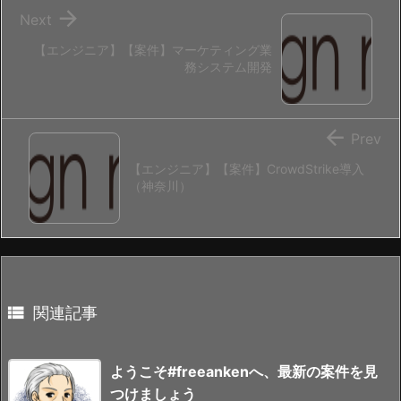

Next
【エンジニア】【案件】マーケティング業
務システム開発

Prev
【エンジニア】【案件】CrowdStrike導入
（神奈川）

関連記事
ようこそ#freeankenへ、最新の案件を見
つけましょう