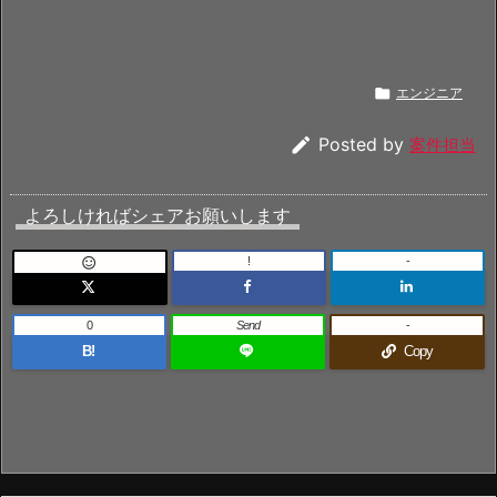

エンジニア

Posted by
案件担当
よろしければシェアお願いします
!
-

0
Send
-
B!
Copy