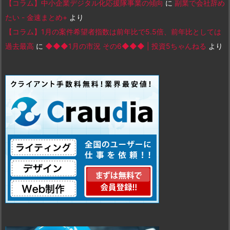
【コラム】中小企業デジタル化応援隊事業の傾向
に
副業で会社辞め
たい - 金速まとめ+
より
【コラム】1月の案件希望者指数は前年比で5.5倍、前年比としては
過去最高
に
◆◆◆1月の市況 その6◆◆◆ | 投資5ちゃんねる
より