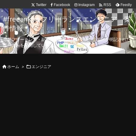

Twitter
Facebook
Instagram
Feedly
RSS
#freeanken フリーランスエンジニア 案
件情報
専業フリーランス・副業向け案件を毎日更新！公開日が明記された
案件のみを公開しています。

ホーム
>

エンジニア