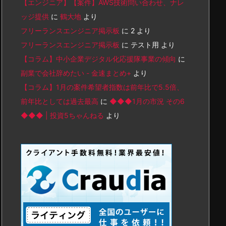
【エンジニア】【案件】AWS技術問い合わせ、ナレ
ッジ提供
に
鶴大地
より
フリーランスエンジニア掲示板
に
2
より
フリーランスエンジニア掲示板
に
テスト用
より
【コラム】中小企業デジタル化応援隊事業の傾向
に
副業で会社辞めたい - 金速まとめ+
より
【コラム】1月の案件希望者指数は前年比で5.5倍、
前年比としては過去最高
に
◆◆◆1月の市況 その6
◆◆◆ | 投資5ちゃんねる
より