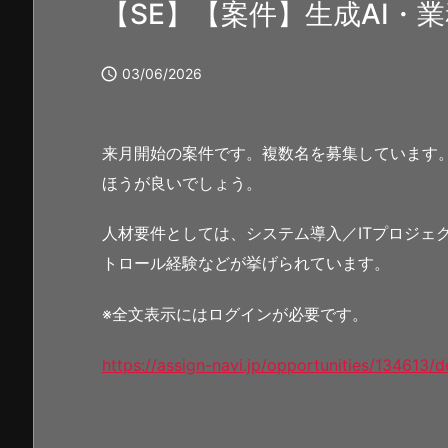
【SE】【案件】生成AI・業

03/06/2026
来月開始の案件です。複数名を募集しています
ほうが良いでしょう。
人材要件としては、システム導入／ITプロジェ
トロール経験などが挙げられています。
※全文表示にはログインが必要です。
https://assign-navi.jp/opportunities/134613/de