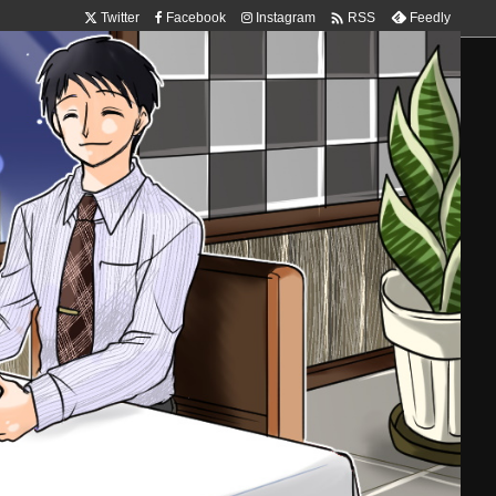

Twitter
Facebook
Instagram
Feedly
RSS