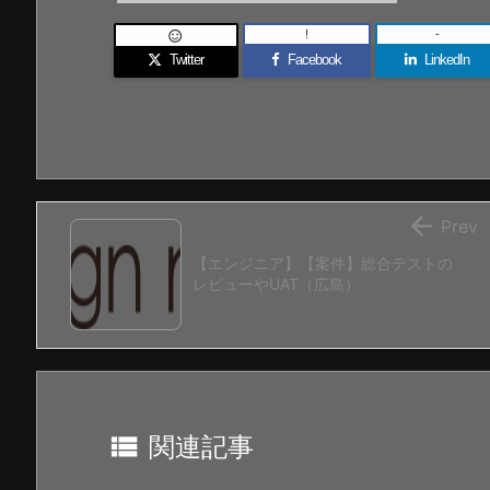
!
-

Twitter
Facebook
LinkedIn

Prev
【エンジニア】【案件】総合テストの
レビューやUAT（広島）

関連記事