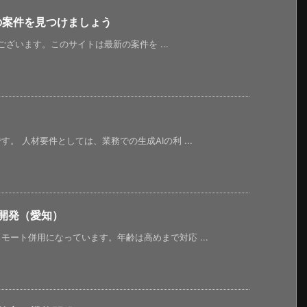
新の案件を見つけましょう
うございます。このサイトは最新の案件を ...
。 人材要件としては、業務での生成AIの利 ...
開発（愛知）
ート併用になっています。年齢は高めまで対応 ...