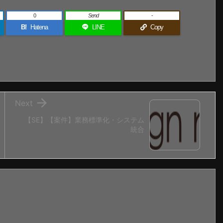
0
Send
-
B!
Hatena
LINE
Copy

Next
【SE】【案件】業務標準化・システム
統合