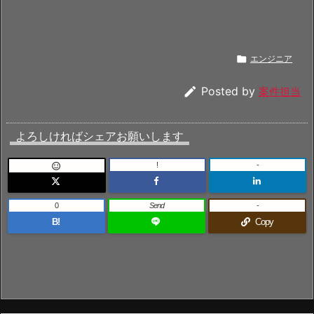

エンジニア

Posted by
案件担当
よろしければシェアお願いします
!
-

0
Send
-
B!
Copy