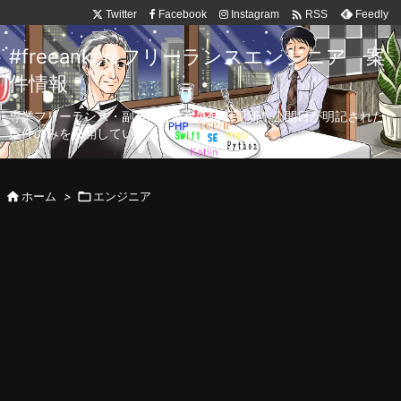

Twitter
Facebook
Instagram
Feedly
RSS
#freeanken フリーランスエンジニア 案
件情報
専業フリーランス・副業向け案件を毎日更新！公開日が明記された
案件のみを公開しています。

ホーム
>

エンジニア