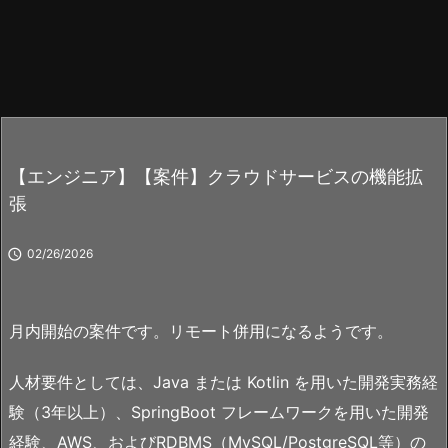
【エンジニア】【案件】クラウドサービスの機能拡
張

02/26/2026
月内開始の案件です。リモート併用になるようです。
人材要件としては、Java または Kotlin を用いた開発実務経
験（3年以上）、SpringBoot フレームワークを用いた開発
経験、AWS、およびRDBMS（MySQL/PostgreSQL等）の