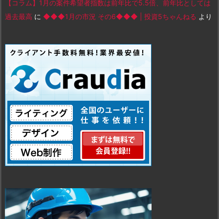
【コラム】1月の案件希望者指数は前年比で5.5倍、前年比としては
過去最高
に
◆◆◆1月の市況 その6◆◆◆ | 投資5ちゃんねる
より