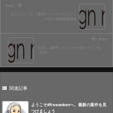

Next
【エンジニア】【案件】パッケージソフト
の実行運用基盤構築

Prev
【SE】【案件】ホストの一部オープン化
（兵庫）

関連記事
ようこそ#freeankenへ、最新の案件を見
つけましょう