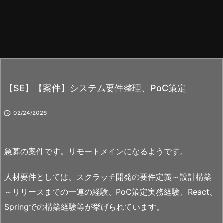
【SE】【案件】システム要件整理、PoC策定

02/24/2026
急募の案件です。リモートメインになるようです。
人材要件としては、スクラッチ開発の要件定義～設計構築
～リリースまでの一連の経験、PoC策定実務経験、React、
Springでの構築経験等が挙げられています。