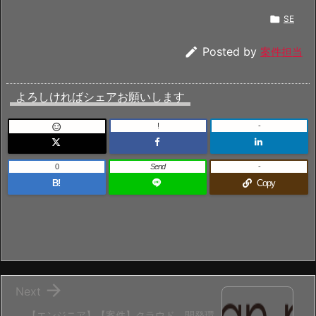

SE

Posted by
案件担当
よろしければシェアお願いします
!
-

0
Send
-
B!
Copy

Next
【エンジニア】【案件】クラウド、開発環