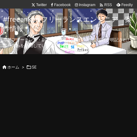

Twitter
Facebook
Instagram
Feedly
RSS
#freeanken フリーランスエンジニア 案
件情報
専業フリーランス・副業向け案件を毎日更新！公開日が明記された
案件のみを公開しています。

ホーム
>

SE