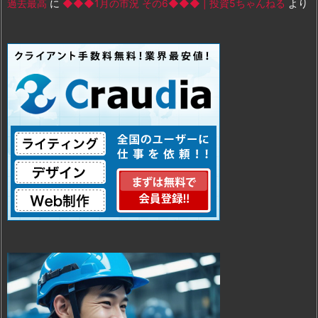
過去最高
に
◆◆◆1月の市況 その6◆◆◆ | 投資5ちゃんねる
より