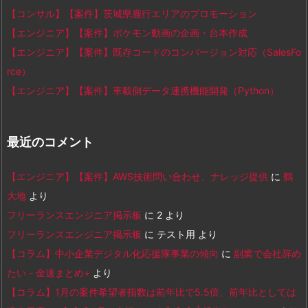
【コンサル】【案件】茨城県鹿行エリアのプロモーション
【エンジニア】【案件】ポケモン動画の企画・台本作成
【エンジニア】【案件】既存コードのコンバージョン対応（SalesFo
rce）
【エンジニア】【案件】車載側データ連携機能開発（Python）
最近のコメント
【エンジニア】【案件】AWS技術問い合わせ、ナレッジ提供
に
鶴
大地
より
フリーランスエンジニア掲示板
に
2
より
フリーランスエンジニア掲示板
に
テスト用
より
【コラム】中小企業デジタル化応援隊事業の傾向
に
副業で会社辞め
たい - 金速まとめ+
より
【コラム】1月の案件希望者指数は前年比で5.5倍、前年比としては