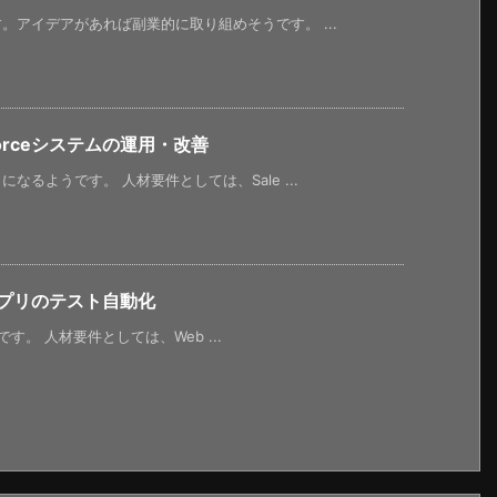
アイデアがあれば副業的に取り組めそうです。 ...
orceシステムの運用・改善
るようです。 人材要件としては、Sale ...
アプリのテスト自動化
。 人材要件としては、Web ...