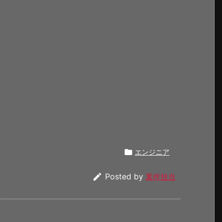

エンジニア

Posted by
案件担当