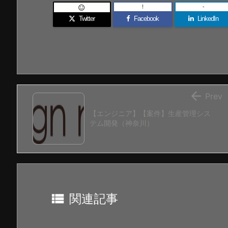
!
-

Twitter
Facebook
LinkedIn

Prev
【エンジニア】【案件】生産管理シス
テム開発（神奈川）

関連記事