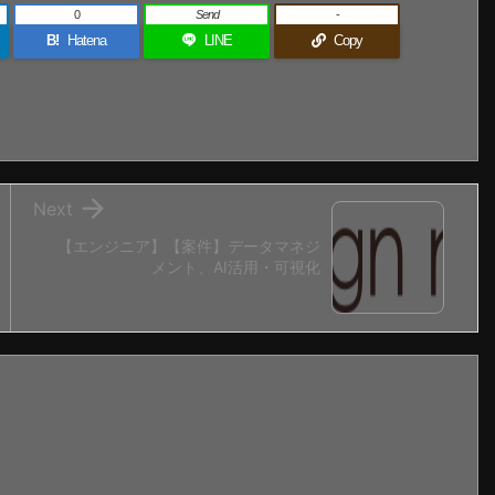
0
Send
-
B!
Hatena
LINE
Copy

Next
【エンジニア】【案件】データマネジ
メント、AI活用・可視化