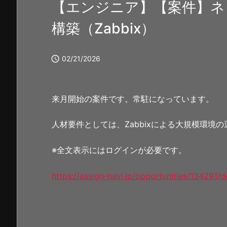
【エンジニア】【案件】ネ
構築（Zabbix）

02/21/2026
来月開始の案件です。常駐になっています。
人材要件としては、Zabbixによる大規模環境
※全文表示にはログインが必要です。
https://assign-navi.jp/opportunities/134291/de