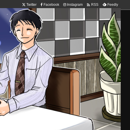

Twitter
Facebook
Instagram
Feedly
RSS