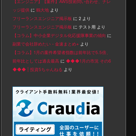
【エンジニア】【案件】AWS技術問い合わせ、ナレ
ッジ提供
に
鶴大地
より
フリーランスエンジニア掲示板
に
2
より
フリーランスエンジニア掲示板
に
テスト用
より
【コラム】中小企業デジタル化応援隊事業の傾向
に
副業で会社辞めたい - 金速まとめ+
より
【コラム】1月の案件希望者指数は前年比で5.5倍、
前年比としては過去最高
に
◆◆◆1月の市況 その6
◆◆◆ | 投資5ちゃんねる
より