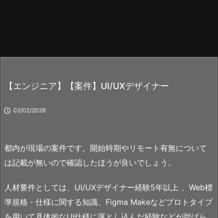
【エンジニア】【案件】UI/UXデザイナー

02/02/2026
都内が現場の案件です。開始時期やリモート有無について
は記載が無いので確認したほうが良いでしょう。
人材要件としては、UI/UXデザイナー経験5年以上 、Web標
準規格・仕様に関する知識、Figma Makeなどプロトタイプ
を用いて具体的なUI仕様に落とし込んだ経験などが挙げら