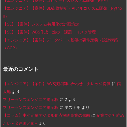
【エンジニア】【案件】自社サービスシステム開発（PHP）
【エンジニア】【案件】3D点群解析・AIアルゴリズム開発（Pytho
n）
【SE】【案件】システム共用化の計画策定
【SE】【案件】WBS作成、進捗・課題・リスク管理
【エンジニア】【案件】データベース基盤の要件定義～設計構築
（GCP）
最近のコメント
【エンジニア】【案件】AWS技術問い合わせ、ナレッジ提供
に
鶴
大地
より
フリーランスエンジニア掲示板
に
2
より
フリーランスエンジニア掲示板
に
テスト用
より
【コラム】中小企業デジタル化応援隊事業の傾向
に
副業で会社辞め
たい - 金速まとめ+
より