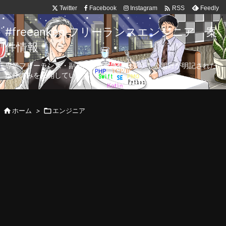

Twitter
Facebook
Instagram
Feedly
RSS
#freeanken フリーランスエンジニア 案
件情報
専業フリーランス・副業向け案件を毎日更新！公開日が明記された
案件のみを公開しています。

ホーム
>

エンジニア