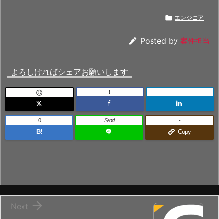

エンジニア

Posted by
案件担当
よろしければシェアお願いします
!
-

0
Send
-
B!
Copy

Next