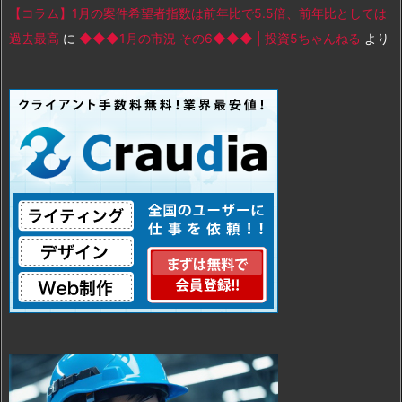
【コラム】1月の案件希望者指数は前年比で5.5倍、前年比としては
過去最高
に
◆◆◆1月の市況 その6◆◆◆ | 投資5ちゃんねる
より