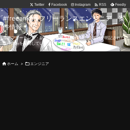

Twitter
Facebook
Instagram
Feedly
RSS
#freeanken フリーランスエンジニア 案
件情報
専業フリーランス・副業向け案件を毎日更新！公開日が明記された
案件のみを公開しています。

ホーム
>

エンジニア