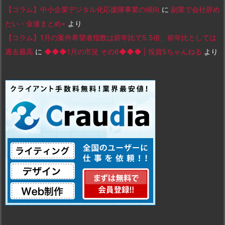
【コラム】中小企業デジタル化応援隊事業の傾向
に
副業で会社辞め
たい - 金速まとめ+
より
【コラム】1月の案件希望者指数は前年比で5.5倍、前年比としては
過去最高
に
◆◆◆1月の市況 その6◆◆◆ | 投資5ちゃんねる
より