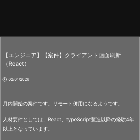
【エンジニア】【案件】クライアント画面刷新
（React）

02/01/2026
月内開始の案件です。リモート併用になるようです。
人材要件としては、React、typeScript製造以降の経験4年
以上となっています。