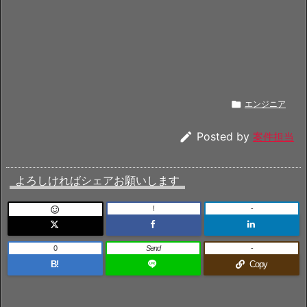

エンジニア

Posted by
案件担当
よろしければシェアお願いします
!
-

0
Send
-
B!
Copy