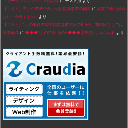
フリーランスエンジニア掲示板
に
テスト用
より
【コラム】中小企業デジタル化応援隊事業の傾向
に
副業で会社辞め
たい - 金速まとめ+
より
【コラム】1月の案件希望者指数は前年比で5.5倍、前年比としては
過去最高
に
◆◆◆1月の市況 その6◆◆◆ | 投資5ちゃんねる
より