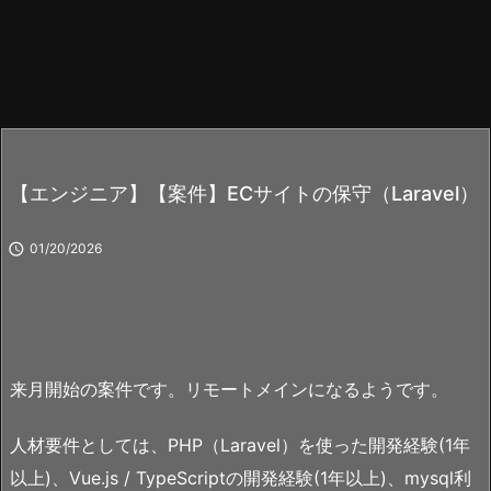
【エンジニア】【案件】ECサイトの保守（Laravel）

01/20/2026
来月開始の案件です。リモートメインになるようです。
人材要件としては、PHP（Laravel）を使った開発経験(1年
以上)、Vue.js / TypeScriptの開発経験(1年以上)、mysql利