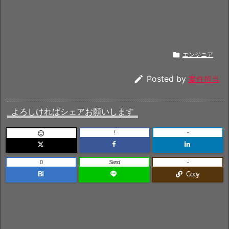

エンジニア

Posted by
案件担当
よろしければシェアお願いします
!
-

0
Send
-
B!
Copy