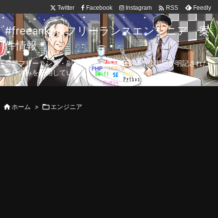

Twitter
Facebook
Instagram
Feedly
RSS
#freeanken フリーランスエンジニア 案
件情報
専業フリーランス・副業向け案件を毎日更新！公開日が明記された
案件のみを公開しています。

ホーム
>

エンジニア