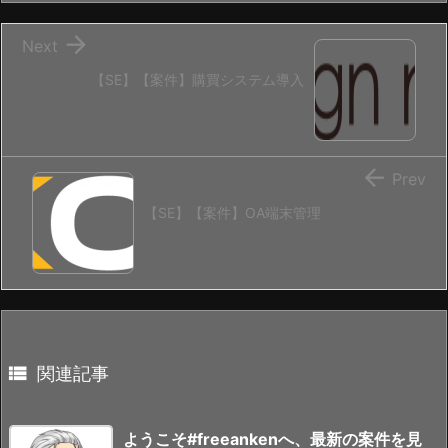

Next
【SE】【案件】購買システム導入

Prev
【SE】【案件】OA端末管理

関連記事
ようこそ#freeankenへ、最新の案件を見