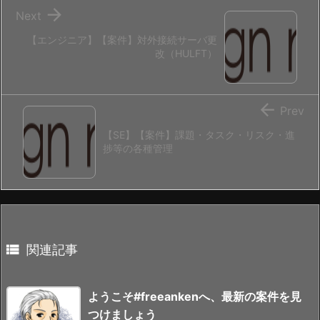

Next
【エンジニア】【案件】対外接続サーバ更
改（HULFT）

Prev
【SE】【案件】課題・タスク・リスク・進
捗等の各種管理

関連記事
ようこそ#freeankenへ、最新の案件を見
つけましょう