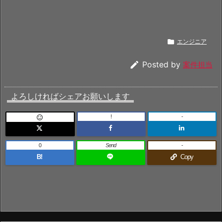

エンジニア

Posted by
案件担当
よろしければシェアお願いします
!
-

0
Send
-
B!
Copy