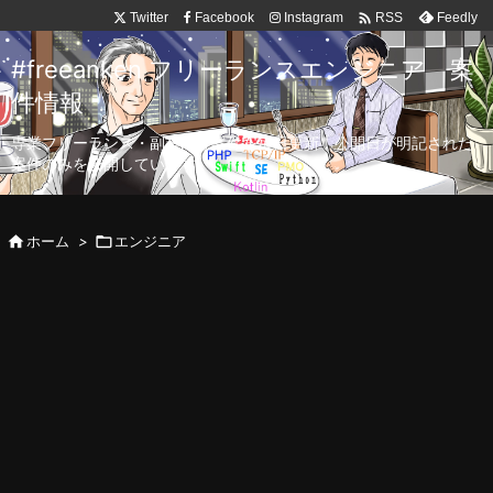

Twitter
Facebook
Instagram
Feedly
RSS
#freeanken フリーランスエンジニア 案
件情報
専業フリーランス・副業向け案件を毎日更新！公開日が明記された
案件のみを公開しています。

ホーム
>

エンジニア