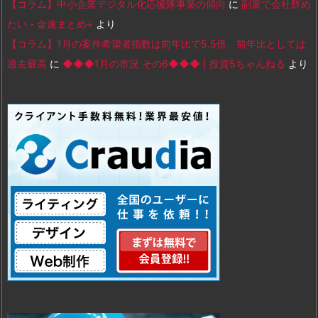
【コラム】中小企業デジタル化応援隊事業の傾向
に
副業で会社辞め
たい - 金速まとめ+
より
【コラム】1月の案件希望者指数は前年比で5.5倍、前年比としては
過去最高
に
◆◆◆1月の市況 その6◆◆◆ | 投資5ちゃんねる
より