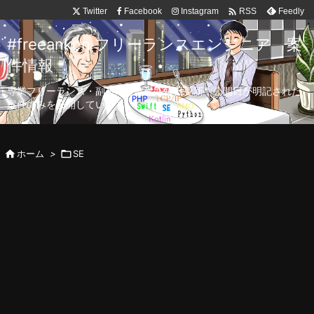

Twitter
Facebook
Instagram
Feedly
RSS
#freeanken フリーランスエンジニア 案
件情報
専業フリーランス・副業向け案件を毎日更新！公開日が明記された
案件のみを公開しています。

ホーム
>

SE