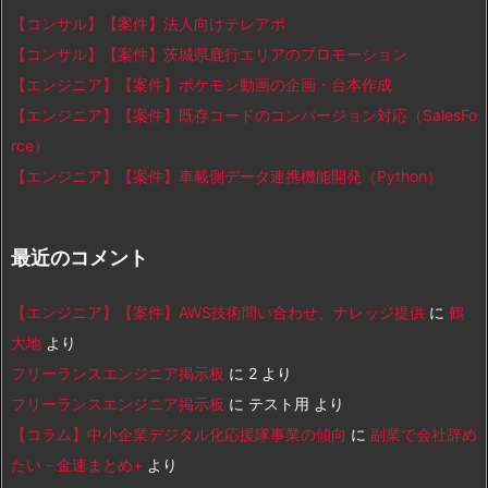
【コンサル】【案件】法人向けテレアポ
【コンサル】【案件】茨城県鹿行エリアのプロモーション
【エンジニア】【案件】ポケモン動画の企画・台本作成
【エンジニア】【案件】既存コードのコンバージョン対応（SalesFo
rce）
【エンジニア】【案件】車載側データ連携機能開発（Python）
最近のコメント
【エンジニア】【案件】AWS技術問い合わせ、ナレッジ提供
に
鶴
大地
より
フリーランスエンジニア掲示板
に
2
より
フリーランスエンジニア掲示板
に
テスト用
より
【コラム】中小企業デジタル化応援隊事業の傾向
に
副業で会社辞め
たい - 金速まとめ+
より