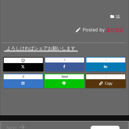

SE

Posted by
案件担当
よろしければシェアお願いします
!
-

0
Send
-
B!
Copy

Next