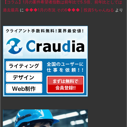
【コラム】1月の案件希望者指数は前年比で5.5倍、前年比としては
過去最高
に
◆◆◆1月の市況 その6◆◆◆ | 投資5ちゃんねる
より