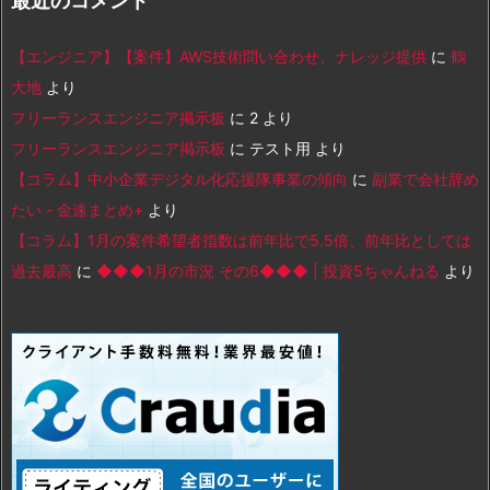
最近のコメント
【エンジニア】【案件】AWS技術問い合わせ、ナレッジ提供
に
鶴
大地
より
フリーランスエンジニア掲示板
に
2
より
フリーランスエンジニア掲示板
に
テスト用
より
【コラム】中小企業デジタル化応援隊事業の傾向
に
副業で会社辞め
たい - 金速まとめ+
より
【コラム】1月の案件希望者指数は前年比で5.5倍、前年比としては
過去最高
に
◆◆◆1月の市況 その6◆◆◆ | 投資5ちゃんねる
より