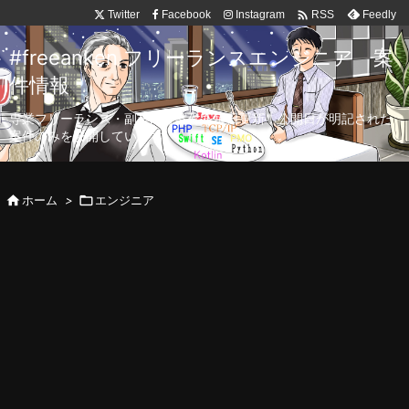

Twitter
Facebook
Instagram
Feedly
RSS
#freeanken フリーランスエンジニア 案
件情報
専業フリーランス・副業向け案件を毎日更新！公開日が明記された
案件のみを公開しています。

ホーム
>

エンジニア