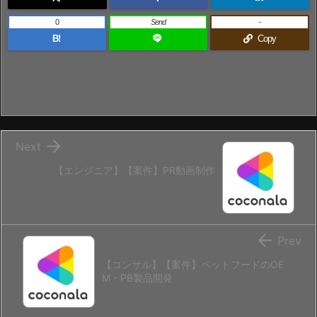
0
Send
-
B!
Copy

Next
【エンジニア】【案件】PR動画制作

Prev
【コンサル】【案件】ペットフードのOE
M・PB製品開発