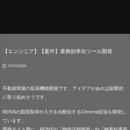
【エンジニア】【案件】業務効率化ツール開発

12/14/2025
不動産関連の拡張機能開発です。アイデアがあれば副業的
に取り組めそうです。
REINSの図面取得や入力を自動化するChrome拡張を開発し
ています。
開発テスト用に、REINSの『物件詳細画面』や『検索結果画