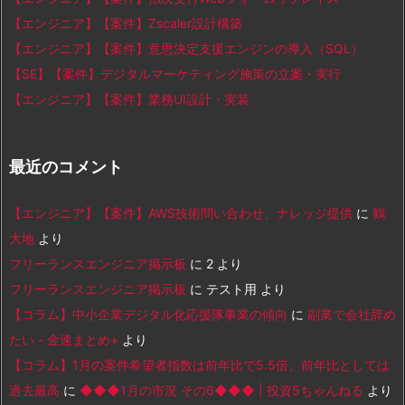
【エンジニア】【案件】Zscaler設計構築
【エンジニア】【案件】意思決定支援エンジンの導入（SQL）
【SE】【案件】デジタルマーケティング施策の立案・実行
【エンジニア】【案件】業務UI設計・実装
最近のコメント
【エンジニア】【案件】AWS技術問い合わせ、ナレッジ提供
に
鶴
大地
より
フリーランスエンジニア掲示板
に
2
より
フリーランスエンジニア掲示板
に
テスト用
より
【コラム】中小企業デジタル化応援隊事業の傾向
に
副業で会社辞め
たい - 金速まとめ+
より
【コラム】1月の案件希望者指数は前年比で5.5倍、前年比としては
過去最高
に
◆◆◆1月の市況 その6◆◆◆ | 投資5ちゃんねる
より