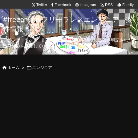

Twitter
Facebook
Instagram
Feedly
RSS
#freeanken フリーランスエンジニア 案
件情報
専業フリーランス・副業向け案件を毎日更新！公開日が明記された
案件のみを公開しています。

ホーム
>

エンジニア