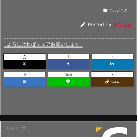

エンジニア

Posted by
案件担当
よろしければシェアお願いします
!
-

0
Send
-
B!
Copy

Next