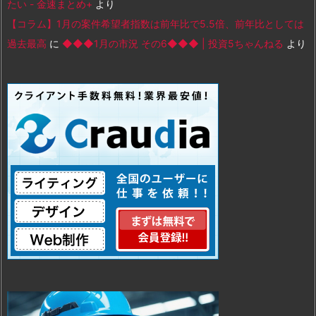
たい - 金速まとめ+
より
【コラム】1月の案件希望者指数は前年比で5.5倍、前年比としては
過去最高
に
◆◆◆1月の市況 その6◆◆◆ | 投資5ちゃんねる
より