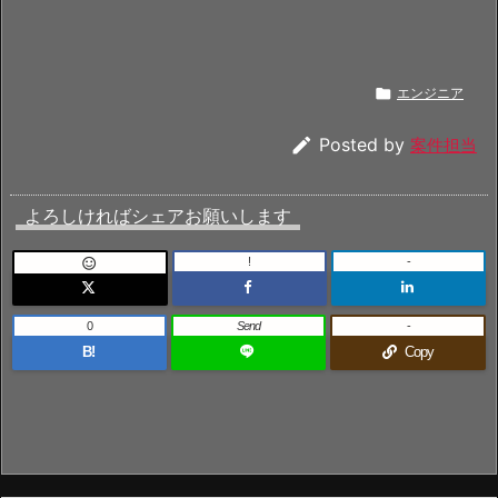

エンジニア

Posted by
案件担当
よろしければシェアお願いします
!
-

0
Send
-
B!
Copy