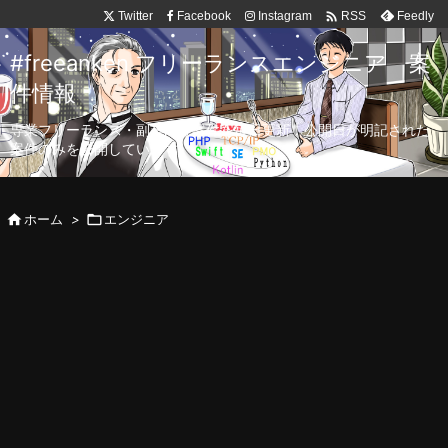

Twitter
Facebook
Instagram
Feedly
RSS
#freeanken フリーランスエンジニア 案
件情報
専業フリーランス・副業向け案件を毎日更新！公開日が明記された
案件のみを公開しています。

ホーム
>

エンジニア