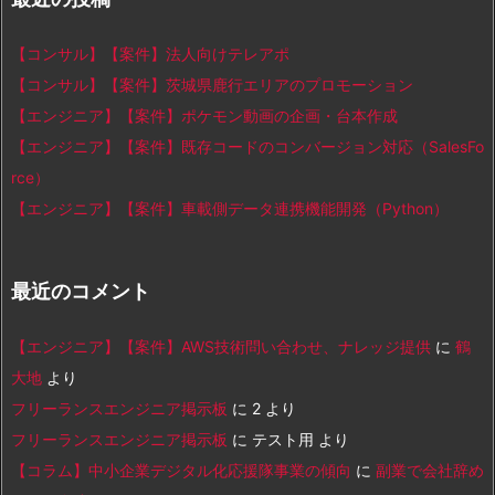
【コンサル】【案件】法人向けテレアポ
【コンサル】【案件】茨城県鹿行エリアのプロモーション
【エンジニア】【案件】ポケモン動画の企画・台本作成
【エンジニア】【案件】既存コードのコンバージョン対応（SalesFo
rce）
【エンジニア】【案件】車載側データ連携機能開発（Python）
最近のコメント
【エンジニア】【案件】AWS技術問い合わせ、ナレッジ提供
に
鶴
大地
より
フリーランスエンジニア掲示板
に
2
より
フリーランスエンジニア掲示板
に
テスト用
より
【コラム】中小企業デジタル化応援隊事業の傾向
に
副業で会社辞め