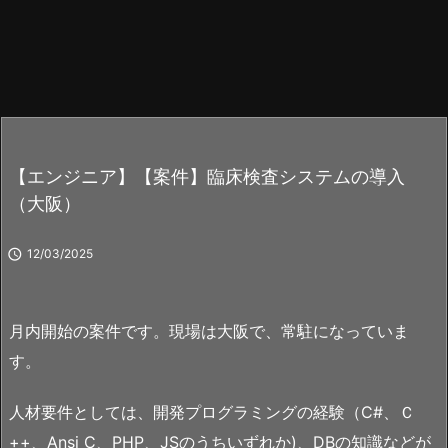
【エンジニア】【案件】臨床検査システムの導入
（大阪）

12/03/2025
月内開始の案件です。現場は大阪で、常駐になっていま
す。
人材要件としては、開発プログラミングの経験（C#、Ｃ
++、Ansi C、PHP、JSのうちいずれか)、DBの知識などが