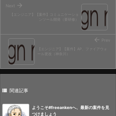

Next
【エンジニア】【案件】コミュニケーショ
ンツール開発（要研修）

Prev
【エンジニア】【案件】AP、ファイアウォ
ール更改（神奈川）

関連記事
ようこそ#freeankenへ、最新の案件を見
つけましょう