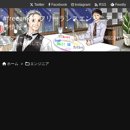

Twitter
Facebook
Instagram
Feedly
RSS
#freeanken フリーランスエンジニア 案
件情報
専業フリーランス・副業向け案件を毎日更新！公開日が明記された
案件のみを公開しています。

ホーム
>

エンジニア