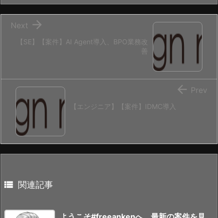

Next
【SE】【案件】AI Agent導入、BPO業務改
善

Prev
【エンジニア】【案件】IDMC導入

関連記事
ようこそ#freeankenへ、最新の案件を見