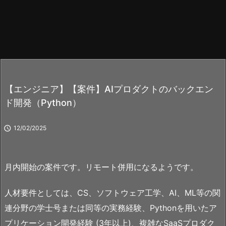
【エンジニア】【案件】AIプロダクトのバックエン
ド開発（Python）

12/02/2025
月内開始の案件です。リモート併用になるようです。
人材要件としては、CS、ソフトウェア工学、AI、ML等の関
連分野の学士号または同等の実務経験、Pythonを用いたア
プリケーション開発経験 (3年以上)、複雑なSaaSプロダク