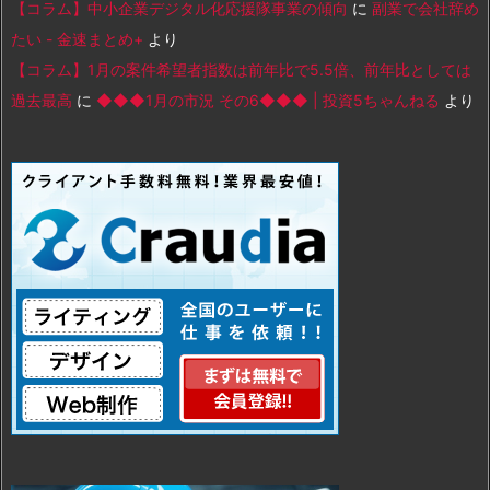
【コラム】中小企業デジタル化応援隊事業の傾向
に
副業で会社辞め
たい - 金速まとめ+
より
【コラム】1月の案件希望者指数は前年比で5.5倍、前年比としては
過去最高
に
◆◆◆1月の市況 その6◆◆◆ | 投資5ちゃんねる
より