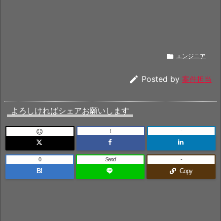

エンジニア

Posted by
案件担当
よろしければシェアお願いします
!
-

0
Send
-
B!
Copy