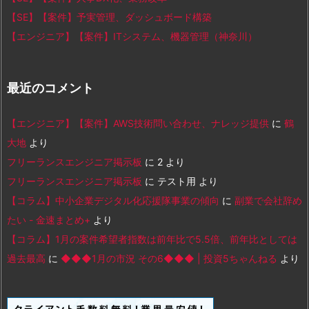
【SE】【案件】予実管理、ダッシュボード構築
【エンジニア】【案件】ITシステム、機器管理（神奈川）
最近のコメント
【エンジニア】【案件】AWS技術問い合わせ、ナレッジ提供
に
鶴
大地
より
フリーランスエンジニア掲示板
に
2
より
フリーランスエンジニア掲示板
に
テスト用
より
【コラム】中小企業デジタル化応援隊事業の傾向
に
副業で会社辞め
たい - 金速まとめ+
より
【コラム】1月の案件希望者指数は前年比で5.5倍、前年比としては
過去最高
に
◆◆◆1月の市況 その6◆◆◆ | 投資5ちゃんねる
より