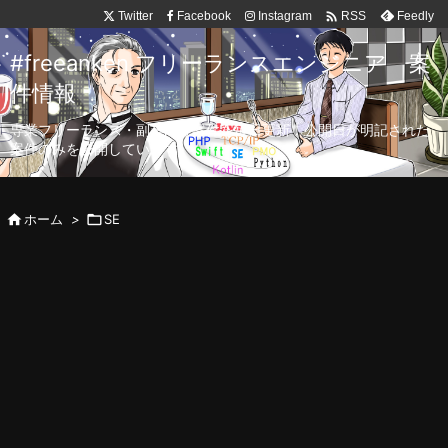

Twitter
Facebook
Instagram
Feedly
RSS
#freeanken フリーランスエンジニア 案
件情報
専業フリーランス・副業向け案件を毎日更新！公開日が明記された
案件のみを公開しています。

ホーム
>

SE