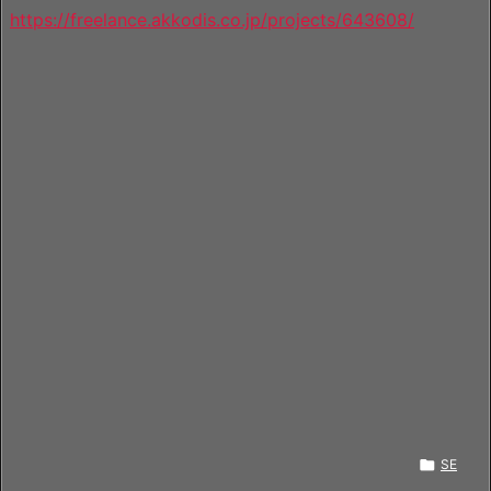
https://freelance.akkodis.co.jp/projects/643608/

SE