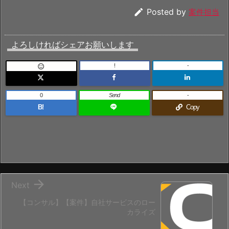

Posted by
案件担当
よろしければシェアお願いします
!
-

0
Send
-
B!
Copy

Next
【コンサル】【案件】自社サービスのロー
カライズ