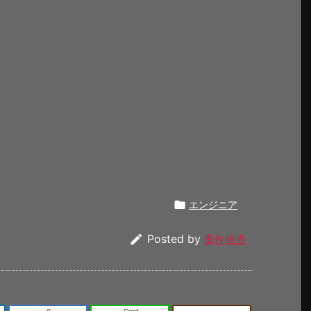

エンジニア

Posted by
案件担当