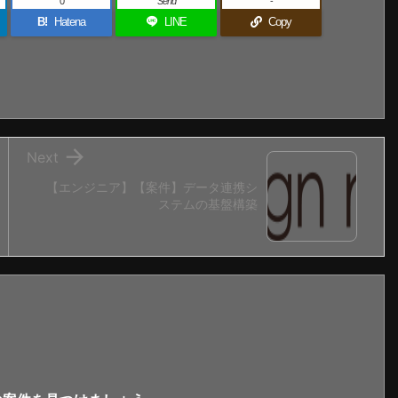
0
Send
-
B!
Hatena
LINE
Copy

Next
【エンジニア】【案件】データ連携シ
ステムの基盤構築