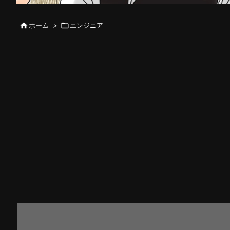

ホーム
>

エンジニア