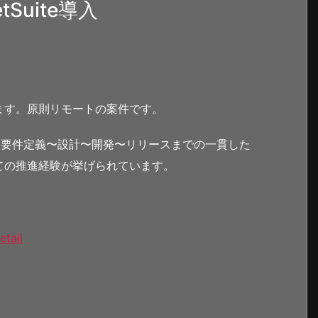
uite導入
ます。原則リモートの案件です。
以上、要件定義〜設計〜開発〜リリースまでの一貫した
ての推進経験が挙げられています。
etail