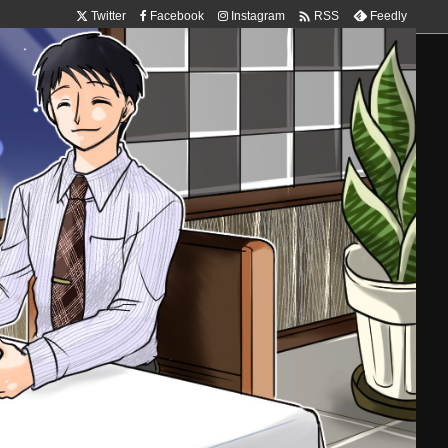

Twitter
Facebook
Instagram
Feedly
RSS