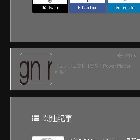
!
-

Twitter
Facebook
LinkedIn

Prev
【エンジニア】【案件】Power Platfor
m導入

関連記事