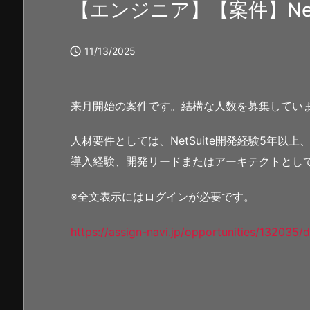
【エンジニア】【案件】NetS

11/13/2025
来月開始の案件です。結構な人数を募集してい
人材要件としては、NetSuite開発経験5年
導入経験、開発リードまたはアーキテクトとし
※全文表示にはログインが必要です。
https://assign-navi.jp/opportunities/132035/d