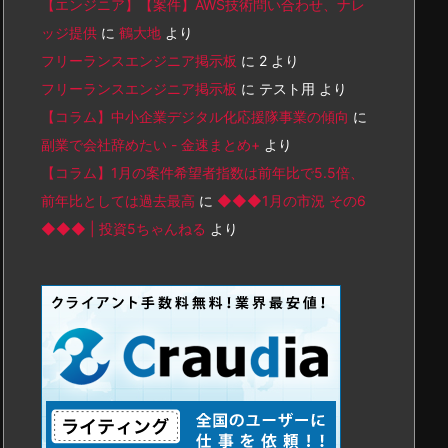
【エンジニア】【案件】AWS技術問い合わせ、ナレ
ッジ提供
に
鶴大地
より
フリーランスエンジニア掲示板
に
2
より
フリーランスエンジニア掲示板
に
テスト用
より
【コラム】中小企業デジタル化応援隊事業の傾向
に
副業で会社辞めたい - 金速まとめ+
より
【コラム】1月の案件希望者指数は前年比で5.5倍、
前年比としては過去最高
に
◆◆◆1月の市況 その6
◆◆◆ | 投資5ちゃんねる
より