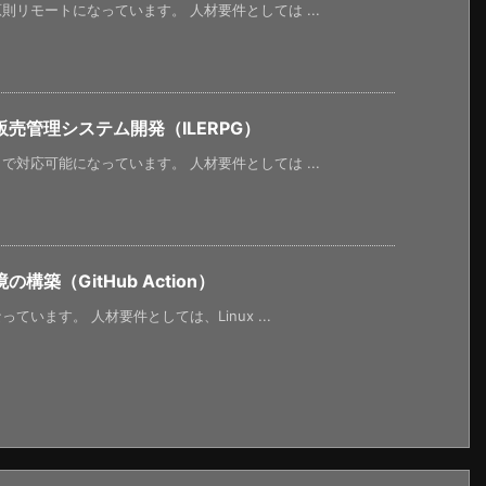
リモートになっています。 人材要件としては ...
売管理システム開発（ILERPG）
対応可能になっています。 人材要件としては ...
築（GitHub Action）
います。 人材要件としては、Linux ...