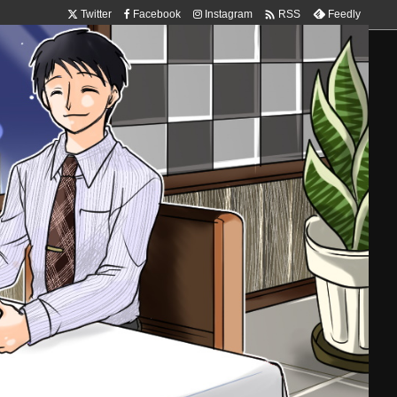

Twitter
Facebook
Instagram
Feedly
RSS