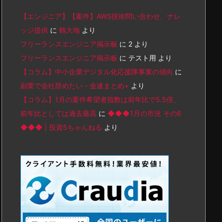
【エンジニア】【案件】AWS技術問い合わせ、ナレ
ッジ提供
に
鶴大地
より
フリーランスエンジニア掲示板
に
2
より
フリーランスエンジニア掲示板
に
テスト用
より
【コラム】中小企業デジタル化応援隊事業の傾向
に
副業で会社辞めたい - 金速まとめ+
より
【コラム】1月の案件希望者指数は前年比で5.5倍、
前年比としては過去最高
に
◆◆◆1月の市況 その6
◆◆◆ | 投資5ちゃんねる
より