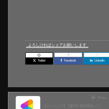
よろしければシェアお願いします
!
-

Twitter
Facebook
LinkedIn

Prev
【エンジニア】【案件】動画制作ノウ