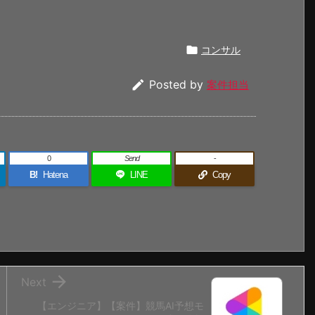

コンサル

Posted by
案件担当
0
Send
-
B!
Hatena
LINE
Copy

Next
【エンジニア】【案件】競馬AI予想モ