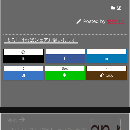

SE

Posted by
案件担当
よろしければシェアお願いします
!
-

0
Send
-
B!
Copy

Next
【エンジニア】【案件】Java・Oracleでの