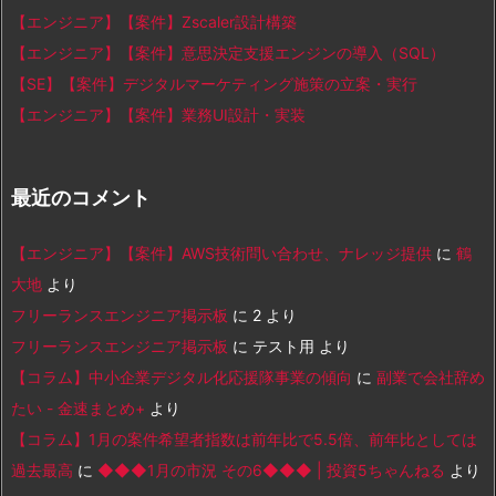
【エンジニア】【案件】Zscaler設計構築
【エンジニア】【案件】意思決定支援エンジンの導入（SQL）
【SE】【案件】デジタルマーケティング施策の立案・実行
【エンジニア】【案件】業務UI設計・実装
最近のコメント
【エンジニア】【案件】AWS技術問い合わせ、ナレッジ提供
に
鶴
大地
より
フリーランスエンジニア掲示板
に
2
より
フリーランスエンジニア掲示板
に
テスト用
より
【コラム】中小企業デジタル化応援隊事業の傾向
に
副業で会社辞め
たい - 金速まとめ+
より
【コラム】1月の案件希望者指数は前年比で5.5倍、前年比としては
過去最高
に
◆◆◆1月の市況 その6◆◆◆ | 投資5ちゃんねる
より