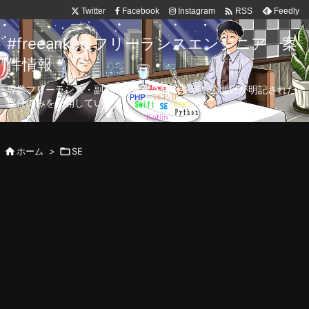

Twitter
Facebook
Instagram
Feedly
RSS
#freeanken フリーランスエンジニア 案
件情報
専業フリーランス・副業向け案件を毎日更新！公開日が明記された
案件のみを公開しています。

ホーム
>

SE