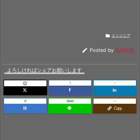

エンジニア

Posted by
案件担当
よろしければシェアお願いします
!
-

0
Send
-
B!
Copy