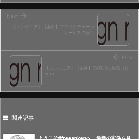

Next
【エンジニア】【案件】ブロックチェーン
サービスの移行

Prev
【エンジニア】【案件】OA環境の更改（Li
nux）

関連記事
ようこそ#freeankenへ、最新の案件を見