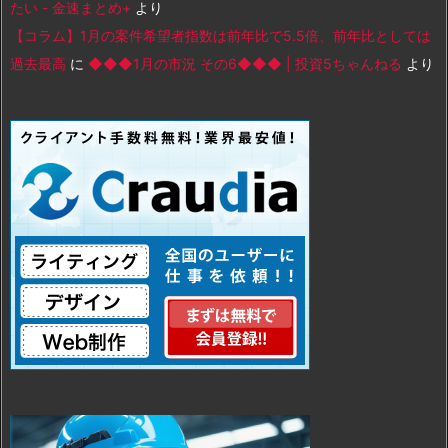
たい - 金速まとめ+
より
【コラム】1月の案件希望者指数は前年比で5.5倍、前年比としては
過去最高
に
◆◆◆1月の市況 その6◆◆◆ | 投資5ちゃんねる
より