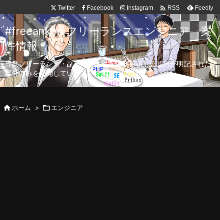

Twitter
Facebook
Instagram
Feedly
RSS
#freeanken フリーランスエンジニア 案
件情報
専業フリーランス・副業向け案件を毎日更新！公開日が明記された
案件のみを公開しています。

ホーム
>

エンジニア