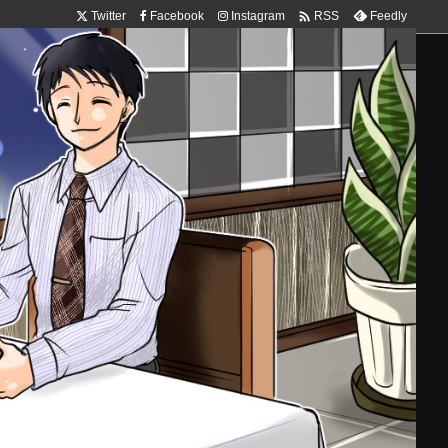

Twitter
Facebook
Instagram
Feedly
RSS