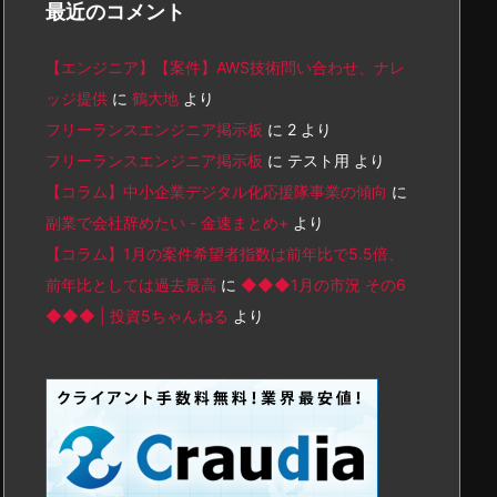
最近のコメント
【エンジニア】【案件】AWS技術問い合わせ、ナレ
ッジ提供
に
鶴大地
より
フリーランスエンジニア掲示板
に
2
より
フリーランスエンジニア掲示板
に
テスト用
より
【コラム】中小企業デジタル化応援隊事業の傾向
に
副業で会社辞めたい - 金速まとめ+
より
【コラム】1月の案件希望者指数は前年比で5.5倍、
前年比としては過去最高
に
◆◆◆1月の市況 その6
◆◆◆ | 投資5ちゃんねる
より