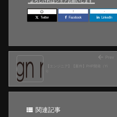
よろしければシェアお願いします
!
-

Twitter
Facebook
LinkedIn

Prev
【エンジニア】【案件】PHP開発（Yi
i）

関連記事