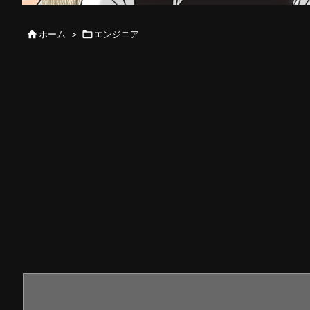

ホーム
>

エンジニア