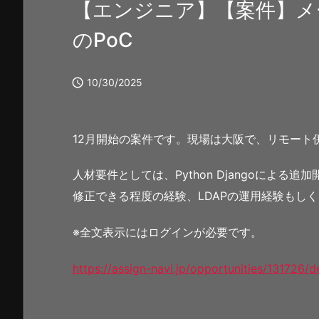
【エンジニア】【案件】メ
のPoC

10/30/2025
12月開始の案件です。現場は大阪で、リモート
人材要件としては、Python Djangoによる追加
修正できる程度の経験、LDAPの運用経験もし
※全文表示にはログインが必要です。
https://assign-navi.jp/opportunities/131726/de