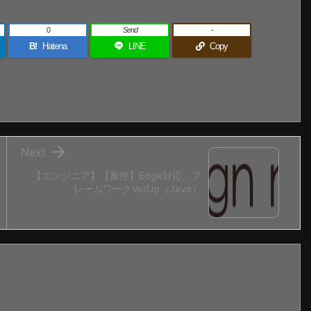
0
Send
-
B!
Hatena
LINE
Copy

Next
【エンジニア】【案件】Edge対応、フ
レームワークVerUp（Java）