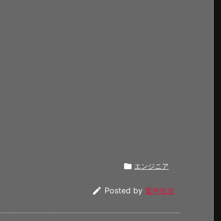

エンジニア

Posted by
案件担当