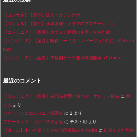
【コンサル】【案件】法人向けテレアポ
【コンサル】【案件】茨城県鹿行エリアのプロモーション
【エンジニア】【案件】ポケモン動画の企画・台本作成
【エンジニア】【案件】既存コードのコンバージョン対応（SalesFo
rce）
【エンジニア】【案件】車載側データ連携機能開発（Python）
最近のコメント
【エンジニア】【案件】AWS技術問い合わせ、ナレッジ提供
に
鶴
大地
より
フリーランスエンジニア掲示板
に
2
より
フリーランスエンジニア掲示板
に
テスト用
より
【コラム】中小企業デジタル化応援隊事業の傾向
に
副業で会社辞め