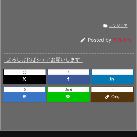

エンジニア

Posted by
案件担当
よろしければシェアお願いします
!
-

0
Send
-
B!
Copy