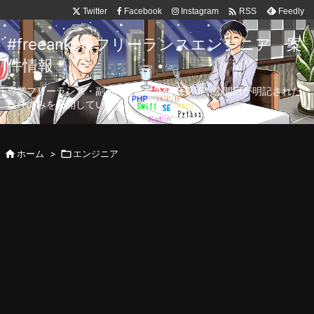

Twitter
Facebook
Instagram
Feedly
RSS
#freeanken フリーランスエンジニア 案
件情報
専業フリーランス・副業向け案件を毎日更新！公開日が明記された
案件のみを公開しています。

ホーム
>

エンジニア