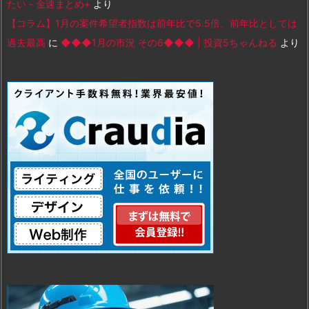
たい - 金速まとめ+
より
【コラム】1月の案件希望者指数は前年比で5.5倍、前年比としては
過去最高
に
◆◆◆1月の市況 その6◆◆◆ | 投資5ちゃんねる
より