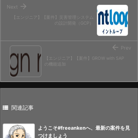

Next
【エンジニア】【案件】災害管理システム
の設計開発（GCP）

Prev
【エンジニア】【案件】GROW with SAP
の機能追加

関連記事
ようこそ#freeankenへ、最新の案件を見
つけましょう