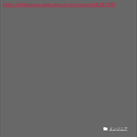
https://freelance.akkodis.co.jp/projects/638738/

エンジニア