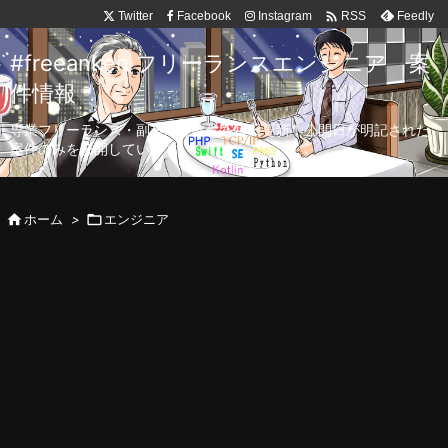

Twitter
Facebook
Instagram
Feedly
RSS
#freeanken フリーランスエンジニア 案
件情報
専業フリーランス・副業向け案件を毎日更新！公開日が明記された
案件のみを公開しています。

ホーム
>

エンジニア