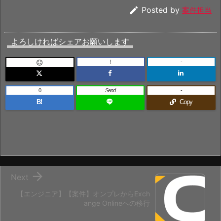

Posted by
案件担当
よろしければシェアお願いします
!
-

0
Send
-
B!
Copy

Next
【エンジニア】【案件】オンプレからExch
ange Onlineへの移行