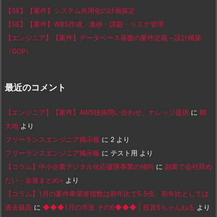
【SE】【案件】システム共用化の計画策定
【SE】【案件】WBS作成、進捗・課題・リスク管理
【エンジニア】【案件】データベース基盤の要件定義～設計構築
（GCP）
最近のコメント
【エンジニア】【案件】AWS技術問い合わせ、ナレッジ提供
に
鶴
大地
より
フリーランスエンジニア掲示板
に
2
より
フリーランスエンジニア掲示板
に
テスト用
より
【コラム】中小企業デジタル化応援隊事業の傾向
に
副業で会社辞め
たい - 金速まとめ+
より
【コラム】1月の案件希望者指数は前年比で5.5倍、前年比としては
過去最高
に
◆◆◆1月の市況 その6◆◆◆ | 投資5ちゃんねる
より