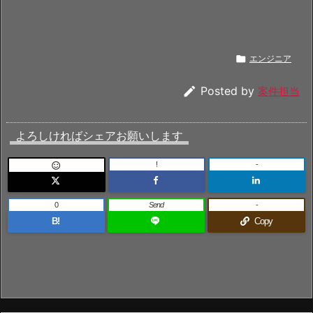

エンジニア

Posted by
案件担当
よろしければシェアお願いします
!
-

0
Send
-
B!
Copy