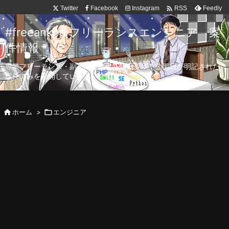

Twitter
Facebook
Instagram
Feedly
RSS
#freeanken フリーランスエンジニア 案
件情報
専業フリーランス・副業向け案件を毎日更新！公開日が明記された
案件のみを公開しています。

ホーム
>

エンジニア