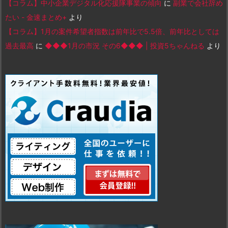
【コラム】中小企業デジタル化応援隊事業の傾向
に
副業で会社辞め
たい - 金速まとめ+
より
【コラム】1月の案件希望者指数は前年比で5.5倍、前年比としては
過去最高
に
◆◆◆1月の市況 その6◆◆◆ | 投資5ちゃんねる
より