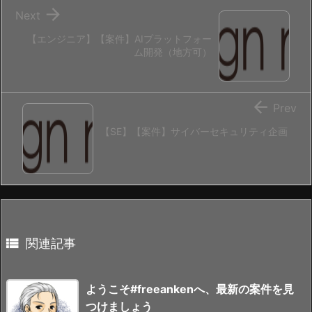

Next
【エンジニア】【案件】AIプラットフォー
ム開発（地方可）

Prev
【SE】【案件】サイバーセキュリティ企画

関連記事
ようこそ#freeankenへ、最新の案件を見
つけましょう