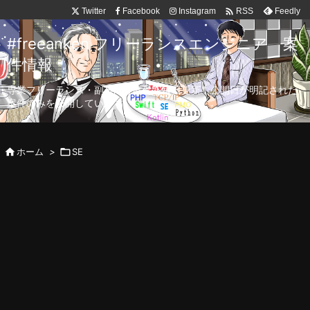

Twitter
Facebook
Instagram
Feedly
RSS
#freeanken フリーランスエンジニア 案
件情報
専業フリーランス・副業向け案件を毎日更新！公開日が明記された
案件のみを公開しています。

ホーム
>

SE