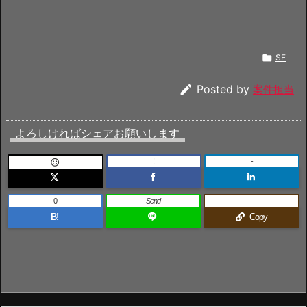

SE

Posted by
案件担当
よろしければシェアお願いします
!
-

0
Send
-
B!
Copy