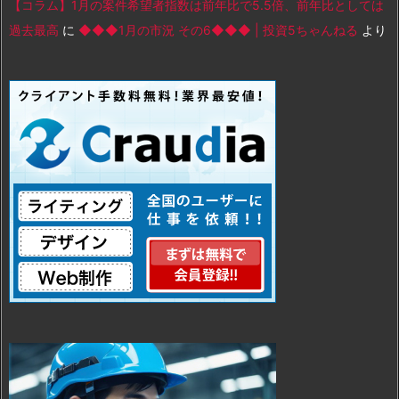
【コラム】1月の案件希望者指数は前年比で5.5倍、前年比としては
過去最高
に
◆◆◆1月の市況 その6◆◆◆ | 投資5ちゃんねる
より