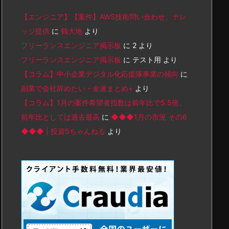
【エンジニア】【案件】AWS技術問い合わせ、ナレ
ッジ提供
に
鶴大地
より
フリーランスエンジニア掲示板
に
2
より
フリーランスエンジニア掲示板
に
テスト用
より
【コラム】中小企業デジタル化応援隊事業の傾向
に
副業で会社辞めたい - 金速まとめ+
より
【コラム】1月の案件希望者指数は前年比で5.5倍、
前年比としては過去最高
に
◆◆◆1月の市況 その6
◆◆◆ | 投資5ちゃんねる
より