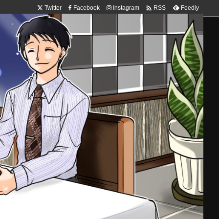

Twitter
Facebook
Instagram
Feedly
RSS