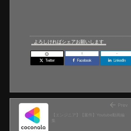
よろしければシェアお願いします
!
-

Twitter
Facebook
LinkedIn

Prev
【エンジニア】【案件】Youtube動画編
集