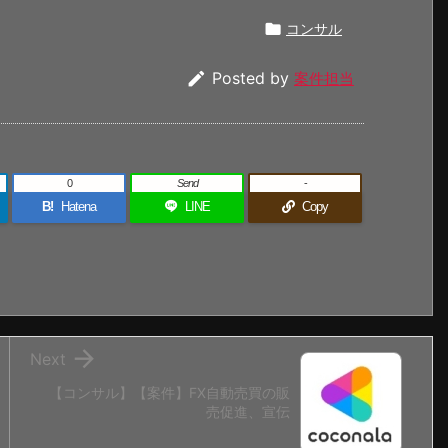

コンサル

Posted by
案件担当
0
Send
-
B!
Hatena
LINE
Copy

Next
【コンサル】【案件】FX自動売買の販
売促進、宣伝