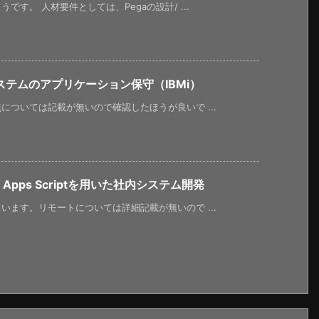
す。 人材要件としては、Pegaの設計/ ...
テムのアプリケーション保守（IBMi）
ついては記載が無いので確認したほうが良いで ...
Apps Scriptを用いた社内システム開発
ます。リモートについては詳細記載が無いので ...