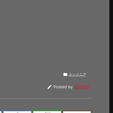

エンジニア

Posted by
案件担当