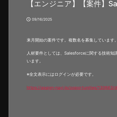
【エンジニア】【案件】Sale

09/16/2025
来月開始の案件です。複数名を募集しています
人材要件としては、Salesforceに関する技
います。
※全文表示にはログインが必要です。
https://assign-navi.jp/opportunities/130663/d