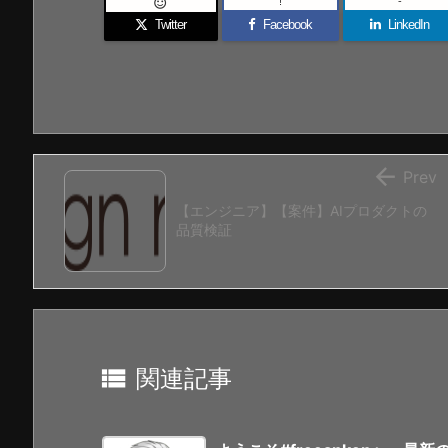
!
-

Twitter
Facebook
LinkedIn

Prev
【エンジニア】【案件】AIプロダクトの
品質検証

関連記事