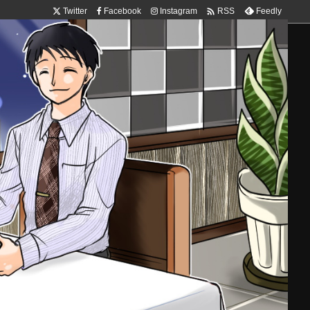

Twitter
Facebook
Instagram
Feedly
RSS