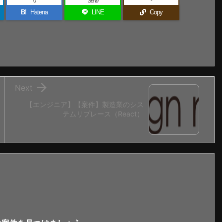
0
Send
-
B!
Hatena
LINE
Copy

Next
【エンジニア】【案件】製造業のシス
テムリプレース（React）