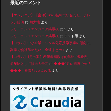
最近のコメント
【エンジニア】【案件】AWS技術問い合わせ、ナレ
ッジ提供
に
鶴大地
より
フリーランスエンジニア掲示板
に
2
より
フリーランスエンジニア掲示板
に
テスト用
より
【コラム】中小企業デジタル化応援隊事業の傾向
に
副業で会社辞めたい - 金速まとめ+
より
【コラム】1月の案件希望者指数は前年比で5.5倍、
前年比としては過去最高
に
◆◆◆1月の市況 その6
◆◆◆ | 投資5ちゃんねる
より