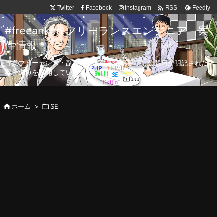

Twitter
Facebook
Instagram
Feedly
RSS
#freeanken フリーランスエンジニア 案
件情報
専業フリーランス・副業向け案件を毎日更新！公開日が明記された
案件のみを公開しています。

ホーム
>

SE