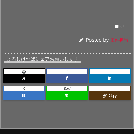

SE

Posted by
案件担当
よろしければシェアお願いします
!
-

0
Send
-
B!
Copy