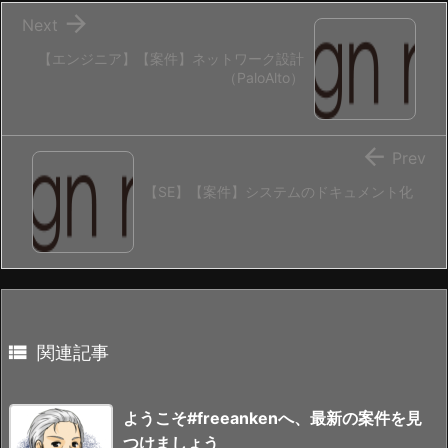

Next
【エンジニア】【案件】ネットワーク設計
（PaloAlto）

Prev
【SE】【案件】システムのドキュメント化

関連記事
ようこそ#freeankenへ、最新の案件を見
つけましょう