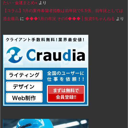
たい - 金速まとめ+
より
【コラム】1月の案件希望者指数は前年比で5.5倍、前年比としては
過去最高
に
◆◆◆1月の市況 その6◆◆◆ | 投資5ちゃんねる
より