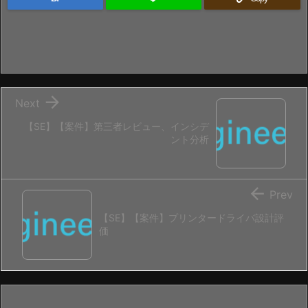

Next
【SE】【案件】第三者レビュー、インシデ
ント分析

Prev
【SE】【案件】プリンタードライバ設計評
価