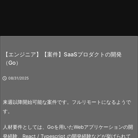
【エンジニア】【案件】SaaSプロダクトの開発
（Go）

08/31/2025
来週以降開始可能な案件です。フルリモートになるようで
す。
人材要件としては、Goを用いたWebアプリケーションの開
発経験、React / Typescript の開発経験などが挙げられて