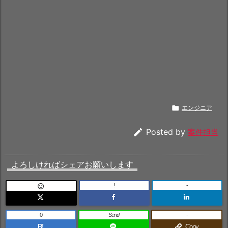

エンジニア

Posted by
案件担当
よろしければシェアお願いします
!
-

0
Send
-
B!
Copy