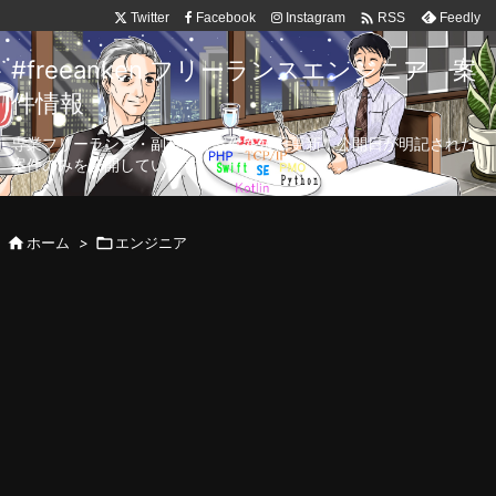

Twitter
Facebook
Instagram
Feedly
RSS
#freeanken フリーランスエンジニア 案
件情報
専業フリーランス・副業向け案件を毎日更新！公開日が明記された
案件のみを公開しています。

ホーム
>

エンジニア