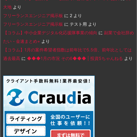
大地
より
フリーランスエンジニア掲示板
に
2
より
フリーランスエンジニア掲示板
に
テスト用
より
【コラム】中小企業デジタル化応援隊事業の傾向
に
副業で会社辞め
たい - 金速まとめ+
より
【コラム】1月の案件希望者指数は前年比で5.5倍、前年比としては
過去最高
に
◆◆◆1月の市況 その6◆◆◆ | 投資5ちゃんねる
より