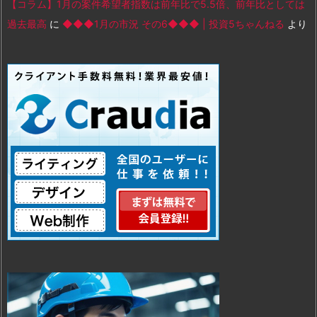
【コラム】1月の案件希望者指数は前年比で5.5倍、前年比としては
過去最高
に
◆◆◆1月の市況 その6◆◆◆ | 投資5ちゃんねる
より