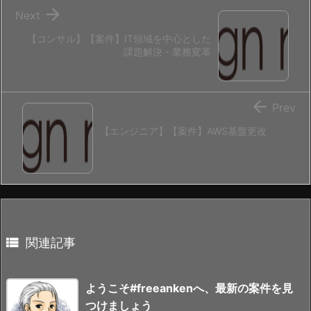

Next
【コンサル】【案件】IT領域を中心とした
課題解決・業務変革

Prev
【エンジニア】【案件】AWS基盤更改

関連記事
ようこそ#freeankenへ、最新の案件を見
つけましょう