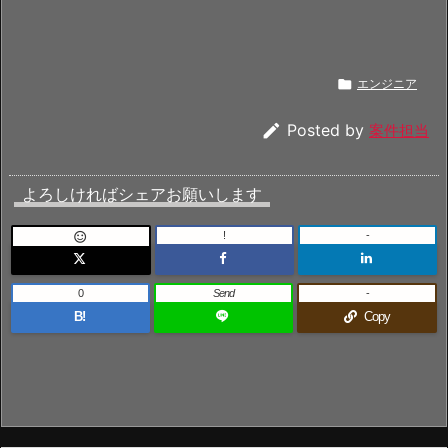

エンジニア

Posted by
案件担当
よろしければシェアお願いします
!
-

0
Send
-
B!
Copy