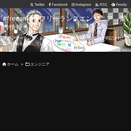

Twitter
Facebook
Instagram
Feedly
RSS
#freeanken フリーランスエンジニア 案
件情報
専業フリーランス・副業向け案件を毎日更新！公開日が明記された
案件のみを公開しています。

ホーム
>

エンジニア