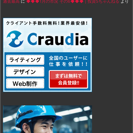
過去最高
に
◆◆◆1月の市況 その6◆◆◆ | 投資5ちゃんねる
より