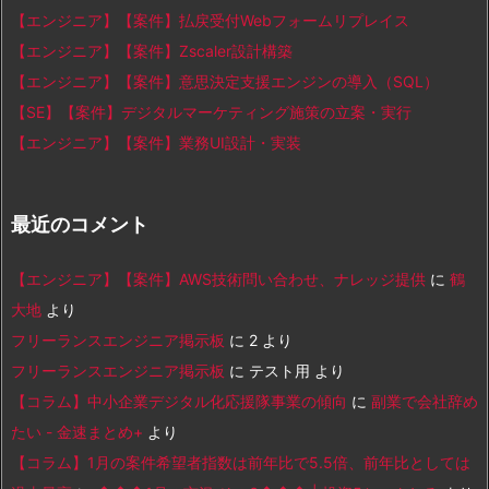
【エンジニア】【案件】払戻受付Webフォームリプレイス
【エンジニア】【案件】Zscaler設計構築
【エンジニア】【案件】意思決定支援エンジンの導入（SQL）
【SE】【案件】デジタルマーケティング施策の立案・実行
【エンジニア】【案件】業務UI設計・実装
最近のコメント
【エンジニア】【案件】AWS技術問い合わせ、ナレッジ提供
に
鶴
大地
より
フリーランスエンジニア掲示板
に
2
より
フリーランスエンジニア掲示板
に
テスト用
より
【コラム】中小企業デジタル化応援隊事業の傾向
に
副業で会社辞め
たい - 金速まとめ+
より
【コラム】1月の案件希望者指数は前年比で5.5倍、前年比としては