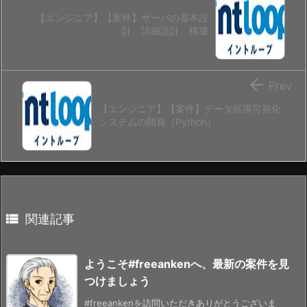
【エンジニア】【案件】サーバの基本設
計、詳細設計、構築

Prev
【エンジニア】【案件】データ拡張可視化
システムの開発（Python）

関連記事
ようこそ#freeankenへ、最新の案件を見
つけましょう
#freeankenを訪問いただきありがとうございま