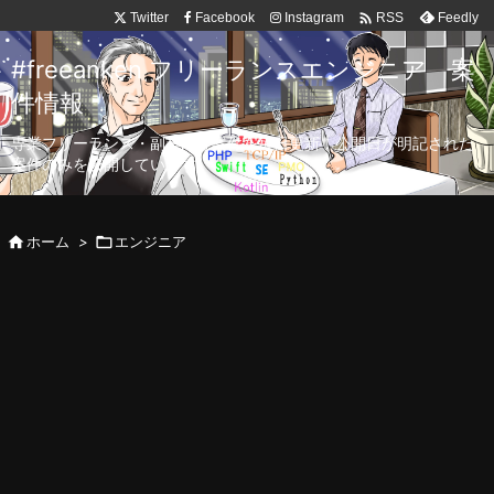

Twitter
Facebook
Instagram
Feedly
RSS
#freeanken フリーランスエンジニア 案
件情報
専業フリーランス・副業向け案件を毎日更新！公開日が明記された
案件のみを公開しています。

ホーム
>

エンジニア