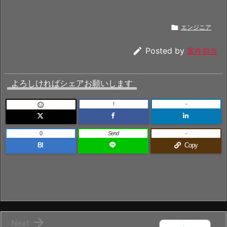

エンジニア

Posted by
案件担当
よろしければシェアお願いします
!
-

0
Send
-
B!
Copy

Next