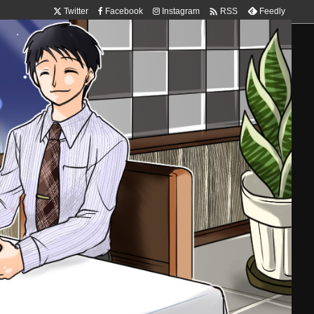

Twitter
Facebook
Instagram
Feedly
RSS