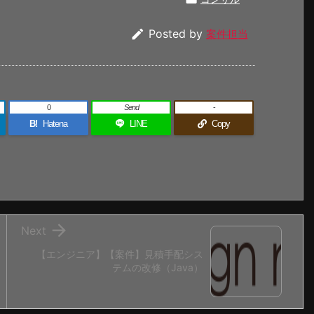

Posted by
案件担当
0
Send
-
B!
Hatena
LINE
Copy

Next
【エンジニア】【案件】見積手配シス
テムの改修（Java）