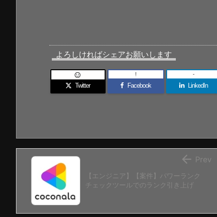
よろしければシェアお願いします
!
-

Twitter
Facebook
LinkedIn

Prev
【エンジニア】【案件】パワーランク
チェックツールでのランク引き上げ