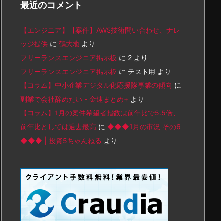
最近のコメント
【エンジニア】【案件】AWS技術問い合わせ、ナレ
ッジ提供
に
鶴大地
より
フリーランスエンジニア掲示板
に
2
より
フリーランスエンジニア掲示板
に
テスト用
より
【コラム】中小企業デジタル化応援隊事業の傾向
に
副業で会社辞めたい - 金速まとめ+
より
【コラム】1月の案件希望者指数は前年比で5.5倍、
前年比としては過去最高
に
◆◆◆1月の市況 その6
◆◆◆ | 投資5ちゃんねる
より