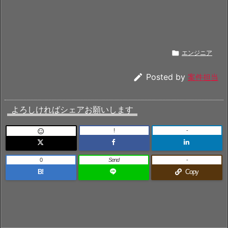

エンジニア

Posted by
案件担当
よろしければシェアお願いします
!
-

0
Send
-
B!
Copy