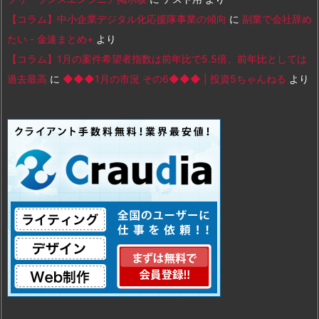
【コラム】中小企業デジタル化応援隊事業の傾向
に
副業で会社辞め
たい - 金速まとめ+
より
【コラム】1月の案件希望者指数は前年比で5.5倍、前年比としては
過去最高
に
◆◆◆1月の市況 その6◆◆◆ | 投資5ちゃんねる
より