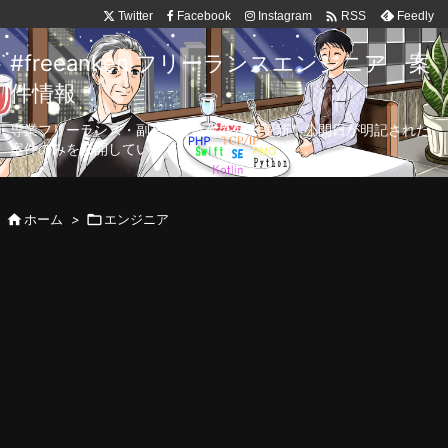

Twitter
Facebook
Instagram
Feedly
RSS
#freeanken フリーランスエンジニア 案
件情報
専業フリーランス・副業向け案件を毎日更新！公開日が明記された
案件のみを公開しています。

ホーム
>

エンジニア