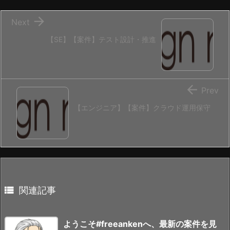

Next
【SE】【案件】テスト設計・推進

Prev
【エンジニア】【案件】クラウド運用保守

関連記事
ようこそ#freeankenへ、最新の案件を見