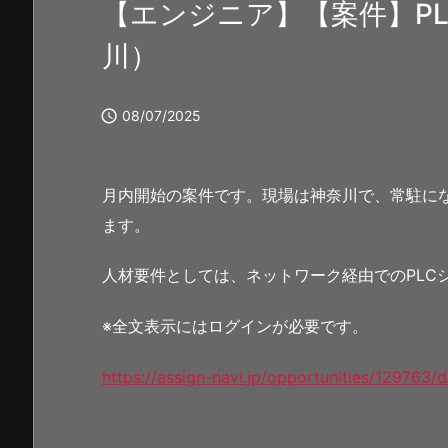
【エンジニア】【案件】P
川）

08/07/2025
月内開始の案件です。現場は神奈川で、常駐に
ます。
人材要件としては、ネットワーク経由でのPLC
※全文表示にはログインが必要です。
https://assign-navi.jp/opportunities/129763/d