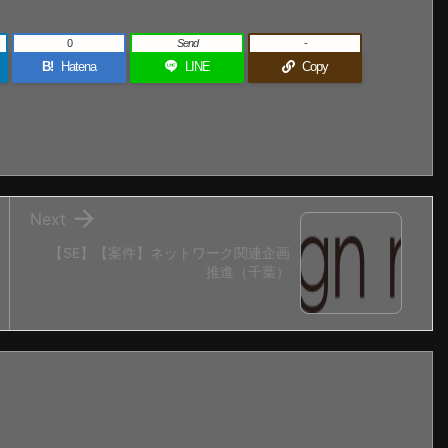
0
Send
-
B!
Hatena
LINE
Copy

Next
【SE】【案件】ネットワーク関連企画
推進（千葉）