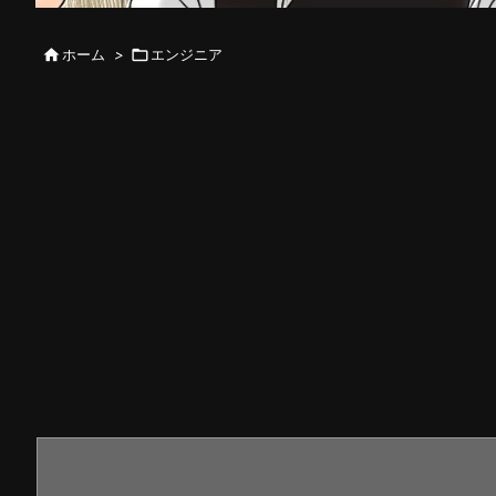

ホーム
>

エンジニア