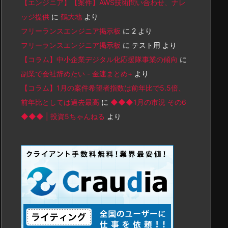
【エンジニア】【案件】AWS技術問い合わせ、ナレ
ッジ提供
に
鶴大地
より
フリーランスエンジニア掲示板
に
2
より
フリーランスエンジニア掲示板
に
テスト用
より
【コラム】中小企業デジタル化応援隊事業の傾向
に
副業で会社辞めたい - 金速まとめ+
より
【コラム】1月の案件希望者指数は前年比で5.5倍、
前年比としては過去最高
に
◆◆◆1月の市況 その6
◆◆◆ | 投資5ちゃんねる
より