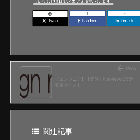
よろしければシェアお願いします
!
-

Twitter
Facebook
LinkedIn

Prev
【エンジニア】【案件】Netviewの設定
変更やテスト

関連記事