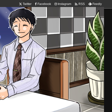

Twitter
Facebook
Instagram
Feedly
RSS