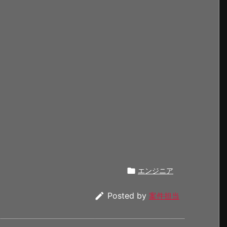

エンジニア

Posted by
案件担当