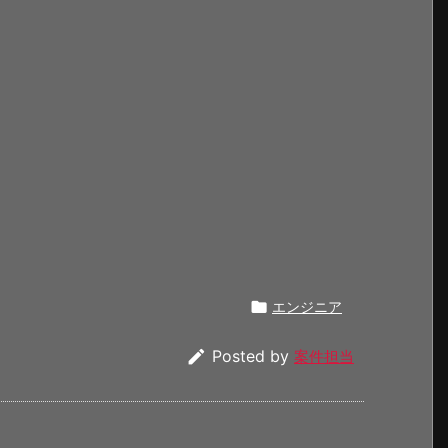

エンジニア

Posted by
案件担当