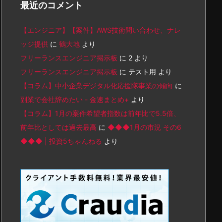
最近のコメント
【エンジニア】【案件】AWS技術問い合わせ、ナレ
ッジ提供
に
鶴大地
より
フリーランスエンジニア掲示板
に
2
より
フリーランスエンジニア掲示板
に
テスト用
より
【コラム】中小企業デジタル化応援隊事業の傾向
に
副業で会社辞めたい - 金速まとめ+
より
【コラム】1月の案件希望者指数は前年比で5.5倍、
前年比としては過去最高
に
◆◆◆1月の市況 その6
◆◆◆ | 投資5ちゃんねる
より