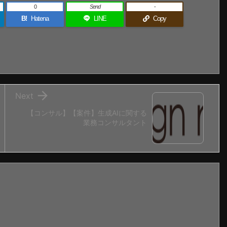
0
Send
-
B!
Hatena
LINE
Copy

Next
【コンサル】【案件】生成AIに関する
業務コンサルタント