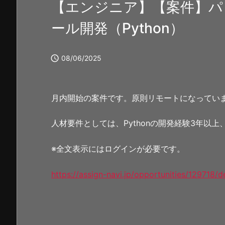
【エンジニア】【案件】パ
ール開発（Python）

08/06/2025
月内開始の案件です。原則リモートになってい
人材要件としては、Pythonの開発経験3年以
※全文表示にはログインが必要です。
https://assign-navi.jp/opportunities/129718/de