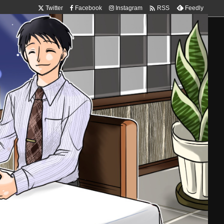

Twitter
Facebook
Instagram
Feedly
RSS