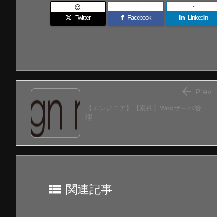
!
-

Twitter
Facebook
LinkedIn

Prev
【エンジニア】【案件】Webサーバ管
理

関連記事