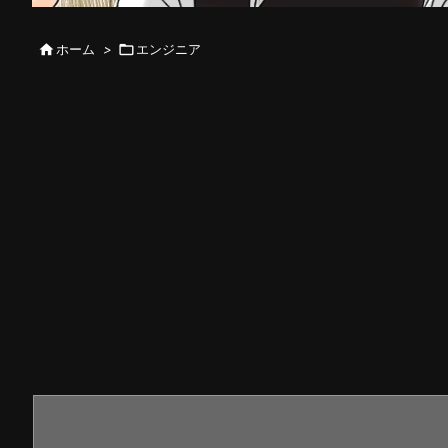

ホーム
>

エンジニア