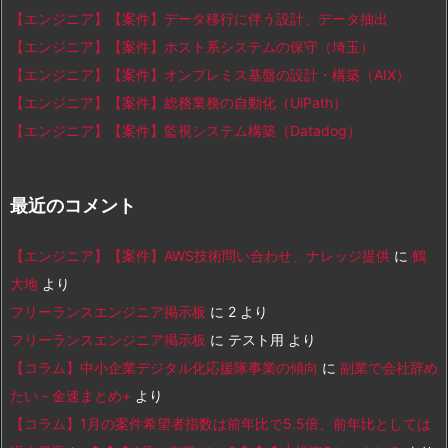
【エンジニア】【案件】データ移行に伴う設計、データ抽出
【エンジニア】【案件】ホスト系システムの保守（埼玉）
【エンジニア】【案件】オンプレミス基盤の設計・構築（AIX）
【エンジニア】【案件】総務業務の自動化（UiPath）
【エンジニア】【案件】監視システム構築（Datadog）
最近のコメント
【エンジニア】【案件】AWS技術問い合わせ、ナレッジ提供
に
鶴
大地
より
フリーランスエンジニア掲示板
に
2
より
フリーランスエンジニア掲示板
に
テスト用
より
【コラム】中小企業デジタル化応援隊事業の傾向
に
副業で会社辞め
たい - 金速まとめ+
より
【コラム】1月の案件希望者指数は前年比で5.5倍、前年比としては