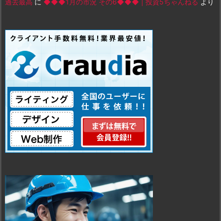
過去最高
に
◆◆◆1月の市況 その6◆◆◆ | 投資5ちゃんねる
より