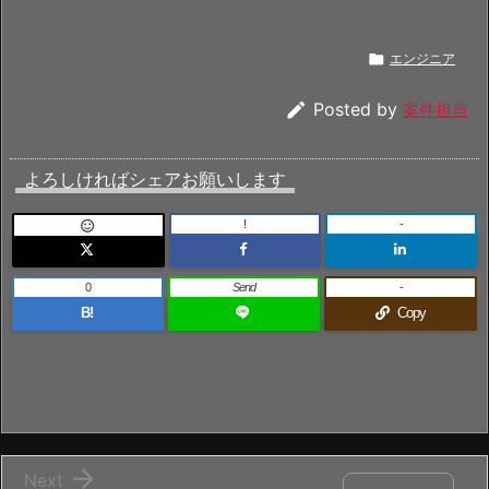

エンジニア

Posted by
案件担当
よろしければシェアお願いします
!
-

0
Send
-
B!
Copy

Next