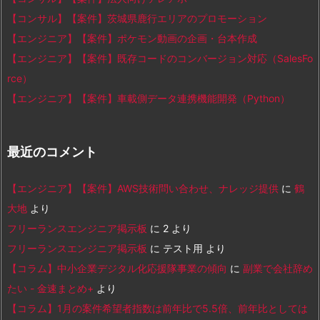
【コンサル】【案件】茨城県鹿行エリアのプロモーション
【エンジニア】【案件】ポケモン動画の企画・台本作成
【エンジニア】【案件】既存コードのコンバージョン対応（SalesFo
rce）
【エンジニア】【案件】車載側データ連携機能開発（Python）
最近のコメント
【エンジニア】【案件】AWS技術問い合わせ、ナレッジ提供
に
鶴
大地
より
フリーランスエンジニア掲示板
に
2
より
フリーランスエンジニア掲示板
に
テスト用
より
【コラム】中小企業デジタル化応援隊事業の傾向
に
副業で会社辞め
たい - 金速まとめ+
より
【コラム】1月の案件希望者指数は前年比で5.5倍、前年比としては