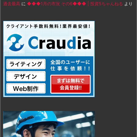
過去最高
に
◆◆◆1月の市況 その6◆◆◆ | 投資5ちゃんねる
より