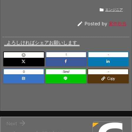

エンジニア

Posted by
案件担当
よろしければシェアお願いします
!
-

0
Send
-
B!
Copy

Next