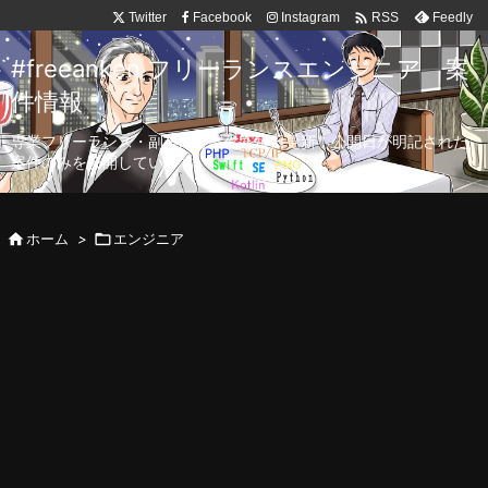

Twitter
Facebook
Instagram
Feedly
RSS
#freeanken フリーランスエンジニア 案
件情報
専業フリーランス・副業向け案件を毎日更新！公開日が明記された
案件のみを公開しています。

ホーム
>

エンジニア