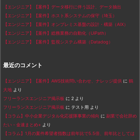
【エンジニア】【案件】データ移行に伴う設計、データ抽出
【エンジニア】【案件】ホスト系システムの保守（埼玉）
【エンジニア】【案件】オンプレミス基盤の設計・構築（AIX）
【エンジニア】【案件】総務業務の自動化（UiPath）
【エンジニア】【案件】監視システム構築（Datadog）
最近のコメント
【エンジニア】【案件】AWS技術問い合わせ、ナレッジ提供
に
鶴
大地
より
フリーランスエンジニア掲示板
に
2
より
フリーランスエンジニア掲示板
に
テスト用
より
【コラム】中小企業デジタル化応援隊事業の傾向
に
副業で会社辞め
たい - 金速まとめ+
より
【コラム】1月の案件希望者指数は前年比で5.5倍、前年比としては