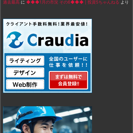
過去最高
に
◆◆◆1月の市況 その6◆◆◆ | 投資5ちゃんねる
より