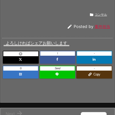

コンサル

Posted by
案件担当
よろしければシェアお願いします
!
-

0
Send
-
B!
Copy

Next