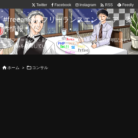

Twitter
Facebook
Instagram
Feedly
RSS
#freeanken フリーランスエンジニア 案
件情報
専業フリーランス・副業向け案件を毎日更新！公開日が明記された
案件のみを公開しています。

ホーム
>

コンサル