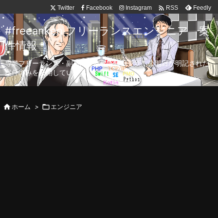

Twitter
Facebook
Instagram
Feedly
RSS
#freeanken フリーランスエンジニア 案
件情報
専業フリーランス・副業向け案件を毎日更新！公開日が明記された
案件のみを公開しています。

ホーム
>

エンジニア