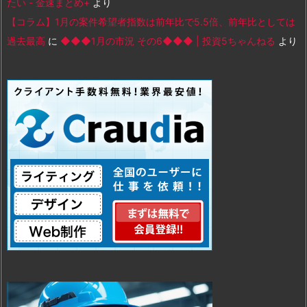
たい - 金速まとめ+
より
【コラム】1月の案件希望者指数は前年比で5.5倍、前年比としては
過去最高
に
◆◆◆1月の市況 その6◆◆◆ | 投資5ちゃんねる
より