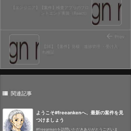
【エンジニア】【案件】検査アプリのフロ
ントエンド実装（React）

Prev
【SE】【案件】見積、進捗管理 ・受け入
れ検証

関連記事
ようこそ#freeankenへ、最新の案件を見
つけましょう
#freeankenを訪問いただきありがとうございま