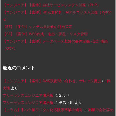
【エンジニア】【案件】自社サービスシステム開発（PHP）
【エンジニア】【案件】3D点群解析・AIアルゴリズム開発（Pytho
n）
【SE】【案件】システム共用化の計画策定
【SE】【案件】WBS作成、進捗・課題・リスク管理
【エンジニア】【案件】データベース基盤の要件定義～設計構築
（GCP）
最近のコメント
【エンジニア】【案件】AWS技術問い合わせ、ナレッジ提供
に
鶴
大地
より
フリーランスエンジニア掲示板
に
2
より
フリーランスエンジニア掲示板
に
テスト用
より
【コラム】中小企業デジタル化応援隊事業の傾向
に
副業で会社辞め