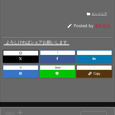

エンジニア

Posted by
案件担当
よろしければシェアお願いします
!
-

0
Send
-
B!
Copy

Next