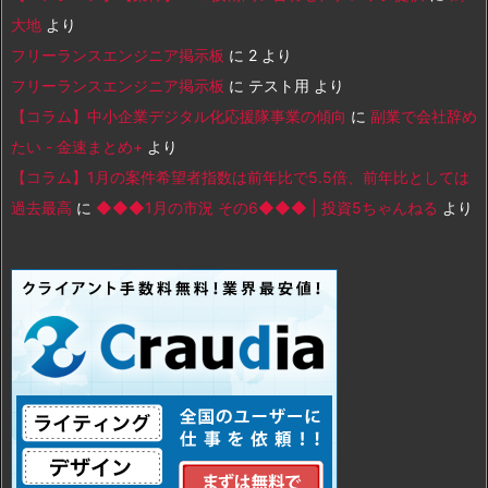
大地
より
フリーランスエンジニア掲示板
に
2
より
フリーランスエンジニア掲示板
に
テスト用
より
【コラム】中小企業デジタル化応援隊事業の傾向
に
副業で会社辞め
たい - 金速まとめ+
より
【コラム】1月の案件希望者指数は前年比で5.5倍、前年比としては
過去最高
に
◆◆◆1月の市況 その6◆◆◆ | 投資5ちゃんねる
より