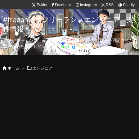

Twitter
Facebook
Instagram
Feedly
RSS
#freeanken フリーランスエンジニア 案
件情報
専業フリーランス・副業向け案件を毎日更新！公開日が明記された
案件のみを公開しています。

ホーム
>

エンジニア