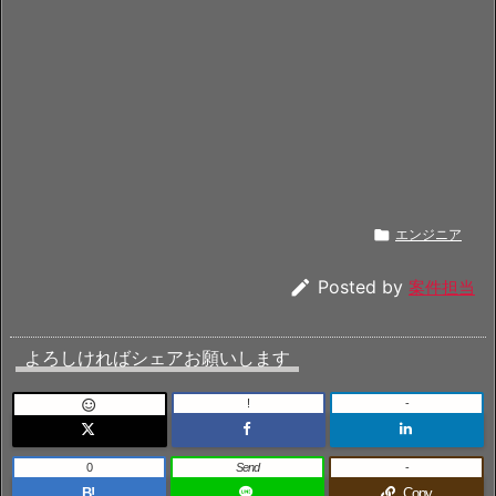

エンジニア

Posted by
案件担当
よろしければシェアお願いします
!
-

0
Send
-
B!
Copy