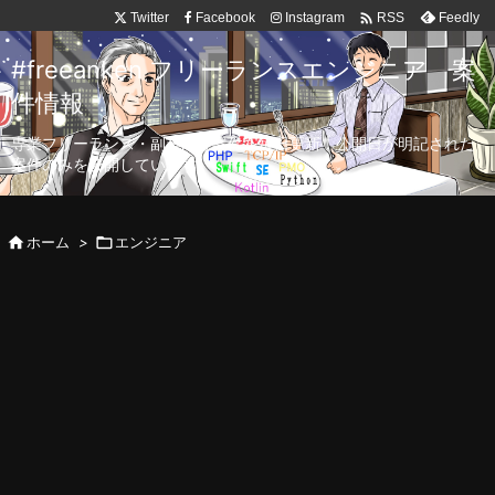

Twitter
Facebook
Instagram
Feedly
RSS
#freeanken フリーランスエンジニア 案
件情報
専業フリーランス・副業向け案件を毎日更新！公開日が明記された
案件のみを公開しています。

ホーム
>

エンジニア