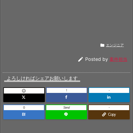

エンジニア

Posted by
案件担当
よろしければシェアお願いします
!
-

0
Send
-
B!
Copy