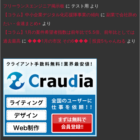
フリーランスエンジニア掲示板
に
テスト用
より
【コラム】中小企業デジタル化応援隊事業の傾向
に
副業で会社辞め
たい - 金速まとめ+
より
【コラム】1月の案件希望者指数は前年比で5.5倍、前年比としては
過去最高
に
◆◆◆1月の市況 その6◆◆◆ | 投資5ちゃんねる
より