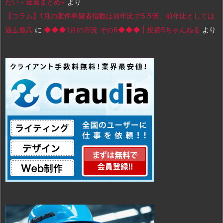
たい - 金速まとめ+
より
【コラム】1月の案件希望者指数は前年比で5.5倍、前年比としては
過去最高
に
◆◆◆1月の市況 その6◆◆◆ | 投資5ちゃんねる
より