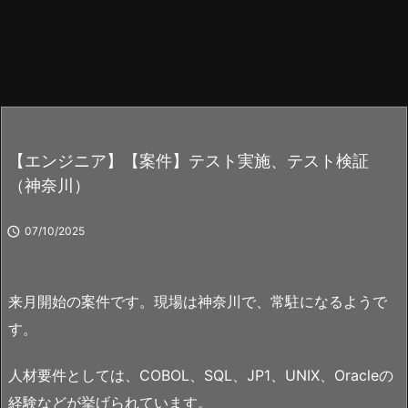
【エンジニア】【案件】テスト実施、テスト検証
（神奈川）

07/10/2025
来月開始の案件です。現場は神奈川で、常駐になるようで
す。
人材要件としては、COBOL、SQL、JP1、UNIX、Oracleの
経験などが挙げられています。