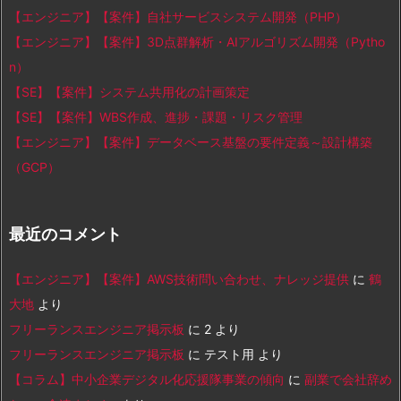
【エンジニア】【案件】自社サービスシステム開発（PHP）
【エンジニア】【案件】3D点群解析・AIアルゴリズム開発（Pytho
n）
【SE】【案件】システム共用化の計画策定
【SE】【案件】WBS作成、進捗・課題・リスク管理
【エンジニア】【案件】データベース基盤の要件定義～設計構築
（GCP）
最近のコメント
【エンジニア】【案件】AWS技術問い合わせ、ナレッジ提供
に
鶴
大地
より
フリーランスエンジニア掲示板
に
2
より
フリーランスエンジニア掲示板
に
テスト用
より
【コラム】中小企業デジタル化応援隊事業の傾向
に
副業で会社辞め