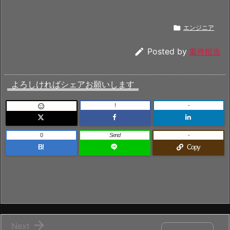

エンジニア

Posted by
案件担当
よろしければシェアお願いします
!
-

0
Send
-
B!
Copy

Next