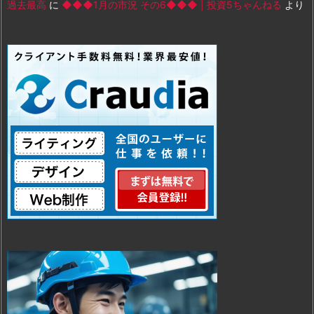
過去最高
に
◆◆◆1月の市況 その6◆◆◆ | 投資5ちゃんねる
より