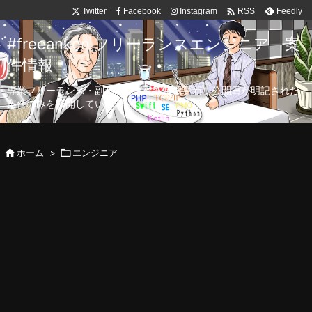

Twitter
Facebook
Instagram
Feedly
RSS
#freeanken フリーランスエンジニア 案
件情報
専業フリーランス・副業向け案件を毎日更新！公開日が明記された
案件のみを公開しています。

ホーム
>

エンジニア