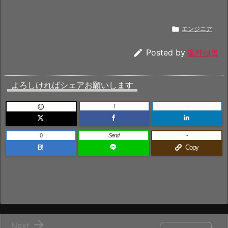

エンジニア

Posted by
案件担当
よろしければシェアお願いします
!
-

0
Send
-
B!
Copy

Next