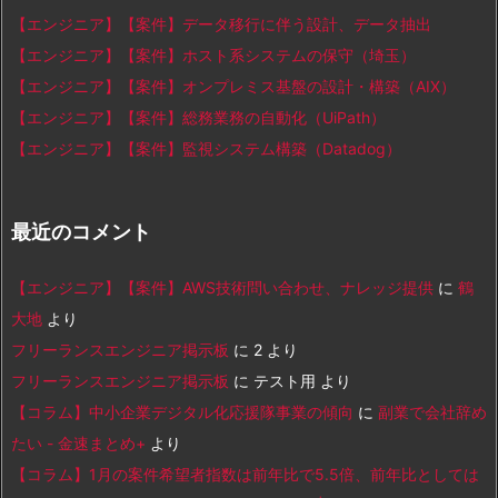
【エンジニア】【案件】データ移行に伴う設計、データ抽出
【エンジニア】【案件】ホスト系システムの保守（埼玉）
【エンジニア】【案件】オンプレミス基盤の設計・構築（AIX）
【エンジニア】【案件】総務業務の自動化（UiPath）
【エンジニア】【案件】監視システム構築（Datadog）
最近のコメント
【エンジニア】【案件】AWS技術問い合わせ、ナレッジ提供
に
鶴
大地
より
フリーランスエンジニア掲示板
に
2
より
フリーランスエンジニア掲示板
に
テスト用
より
【コラム】中小企業デジタル化応援隊事業の傾向
に
副業で会社辞め
たい - 金速まとめ+
より
【コラム】1月の案件希望者指数は前年比で5.5倍、前年比としては