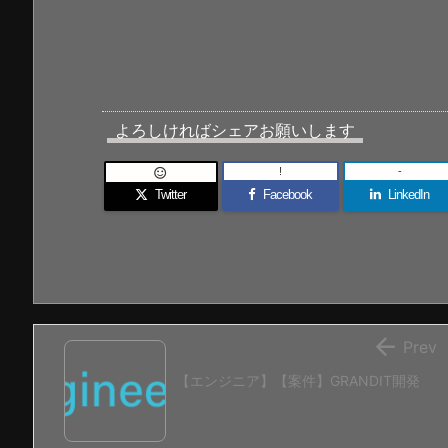
よろしければシェアお願いします
!
-

Twitter
Facebook
LinkedIn

Prev
【エンジニア】【案件】GRANDIT開発