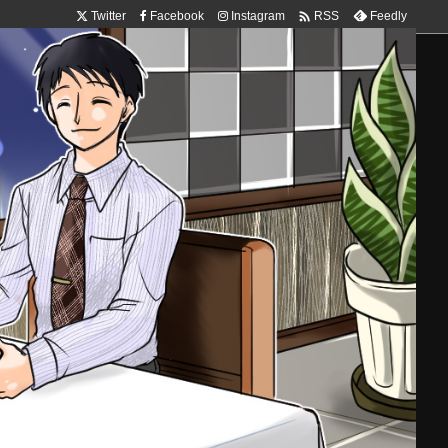

Twitter
Facebook
Instagram
Feedly
RSS