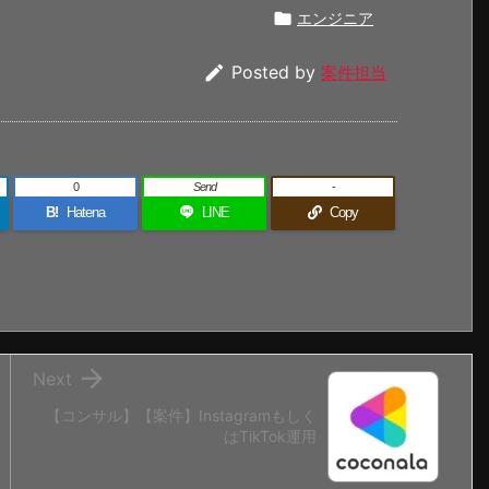

エンジニア

Posted by
案件担当
0
Send
-
B!
Hatena
LINE
Copy

Next
【コンサル】【案件】Instagramもしく
はTikTok運用