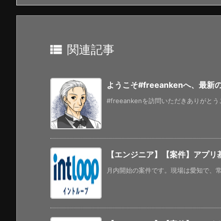

関連記事
ようこそ#freeankenへ、最
#freeankenを訪問いただきありがと
【エンジニア】【案件】アプリ基盤
月内開始の案件です。現場は愛知で、常駐