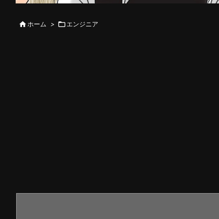

ホーム
>

エンジニア