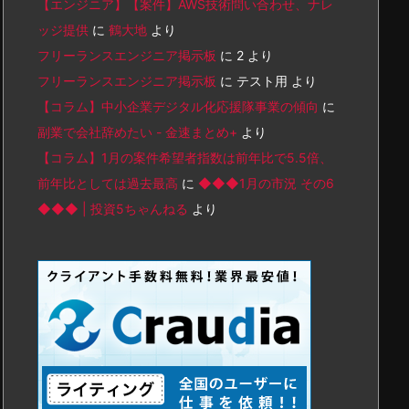
【エンジニア】【案件】AWS技術問い合わせ、ナレ
ッジ提供
に
鶴大地
より
フリーランスエンジニア掲示板
に
2
より
フリーランスエンジニア掲示板
に
テスト用
より
【コラム】中小企業デジタル化応援隊事業の傾向
に
副業で会社辞めたい - 金速まとめ+
より
【コラム】1月の案件希望者指数は前年比で5.5倍、
前年比としては過去最高
に
◆◆◆1月の市況 その6
◆◆◆ | 投資5ちゃんねる
より