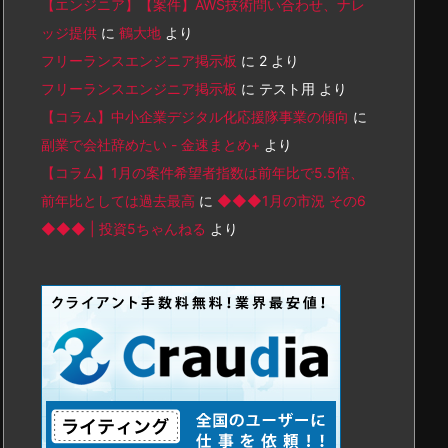
【エンジニア】【案件】AWS技術問い合わせ、ナレ
ッジ提供
に
鶴大地
より
フリーランスエンジニア掲示板
に
2
より
フリーランスエンジニア掲示板
に
テスト用
より
【コラム】中小企業デジタル化応援隊事業の傾向
に
副業で会社辞めたい - 金速まとめ+
より
【コラム】1月の案件希望者指数は前年比で5.5倍、
前年比としては過去最高
に
◆◆◆1月の市況 その6
◆◆◆ | 投資5ちゃんねる
より