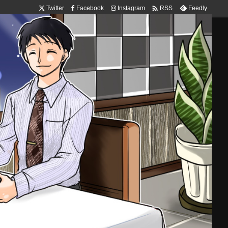

Twitter
Facebook
Instagram
Feedly
RSS