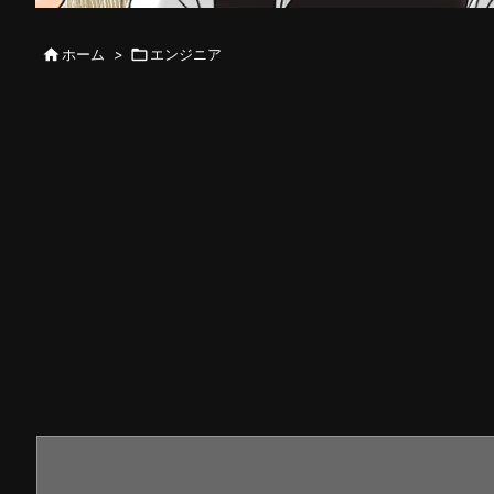

ホーム
>

エンジニア