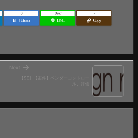
0
Send
-
B!
Hatena
LINE
Copy

Next
【SE】【案件】ベンダーコントロー
ル、評価