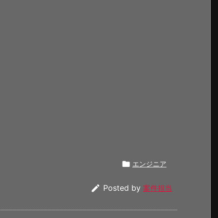

エンジニア

Posted by
案件担当