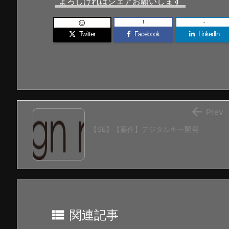
よろしければシェアお願いします
!
-

Twitter
Facebook
LinkedIn

Prev
【SE】【案件】デジタルキー開発

関連記事