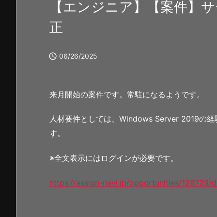
【エンジニア】【案件】サ
正

06/26/2025
来月開始の案件です。常駐になるようです。
人材要件としては、Windows Server 20
す。
※全文表示にはログインが必要です。
https://assign-navi.jp/opportunities/128729/d