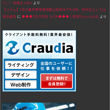
たい - 金速まとめ+
より
【コラム】1月の案件希望者指数は前年比で5.5倍、前年比としては
過去最高
に
◆◆◆1月の市況 その6◆◆◆ | 投資5ちゃんねる
より