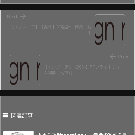

Next
【エンジニア】【案件】DB設計・構築、運
用

Prev
【エンジニア】【案件】ECプラットフォー
ム開発（地方可）

関連記事
ようこそ#freeankenへ、最新の案件を見