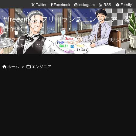

Twitter
Facebook
Instagram
Feedly
RSS
#freeanken フリーランスエンジニア 案
件情報
専業フリーランス・副業向け案件を毎日更新！公開日が明記された
案件のみを公開しています。

ホーム
>

エンジニア