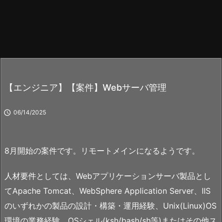
【エンジニア】【案件】Webサーバ管理

06/14/2025
8月開始の案件です。リモートメインになるようです。
人材要件としては、Webアプリケーションサーバ製品とし
てApache Tomcat、WebSphere Application Server、IIS
のいずれかの製品の設計・構築・運用経験、Unix(Linux)OS
環境の業務経験、OSシェル(ksh/bash/sh等)またはその他ス