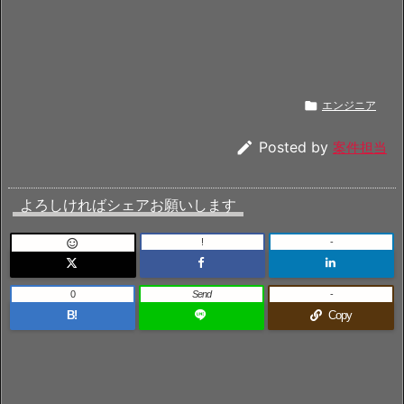

エンジニア

Posted by
案件担当
よろしければシェアお願いします
!
-

0
Send
-
B!
Copy