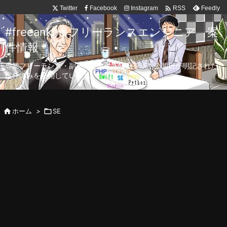

Twitter
Facebook
Instagram
Feedly
RSS
#freeanken フリーランスエンジニア 案
件情報
専業フリーランス・副業向け案件を毎日更新！公開日が明記された
案件のみを公開しています。

ホーム
>

SE