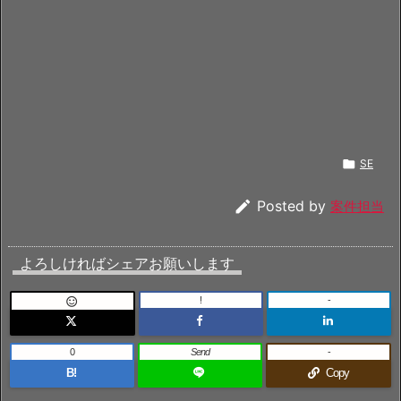

SE

Posted by
案件担当
よろしければシェアお願いします
!
-

0
Send
-
B!
Copy