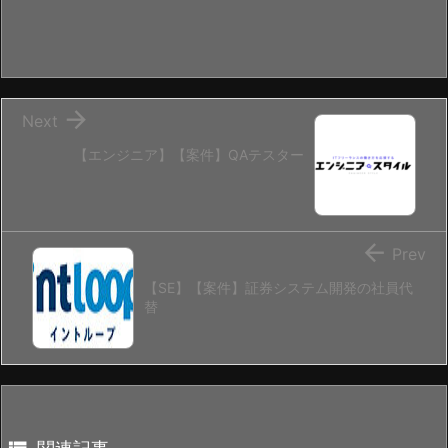

Next
【エンジニア】【案件】QAテスター

Prev
【SE】【案件】証券システム開発の社員代
替