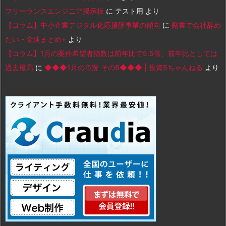
フリーランスエンジニア掲示板
に
テスト用
より
【コラム】中小企業デジタル化応援隊事業の傾向
に
副業で会社辞め
たい - 金速まとめ+
より
【コラム】1月の案件希望者指数は前年比で5.5倍、前年比としては
過去最高
に
◆◆◆1月の市況 その6◆◆◆ | 投資5ちゃんねる
より