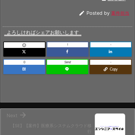

Posted by
案件担当
よろしければシェアお願いします
!
-

0
Send
-
B!
Copy

Next
【SE】【案件】医療系システムクラウド移
行