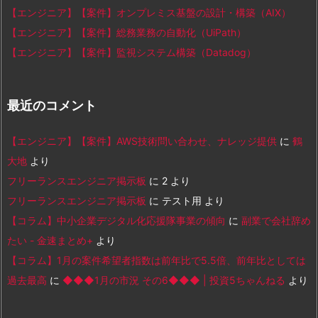
【エンジニア】【案件】オンプレミス基盤の設計・構築（AIX）
【エンジニア】【案件】総務業務の自動化（UiPath）
【エンジニア】【案件】監視システム構築（Datadog）
最近のコメント
【エンジニア】【案件】AWS技術問い合わせ、ナレッジ提供
に
鶴
大地
より
フリーランスエンジニア掲示板
に
2
より
フリーランスエンジニア掲示板
に
テスト用
より
【コラム】中小企業デジタル化応援隊事業の傾向
に
副業で会社辞め
たい - 金速まとめ+
より
【コラム】1月の案件希望者指数は前年比で5.5倍、前年比としては
過去最高
に
◆◆◆1月の市況 その6◆◆◆ | 投資5ちゃんねる
より