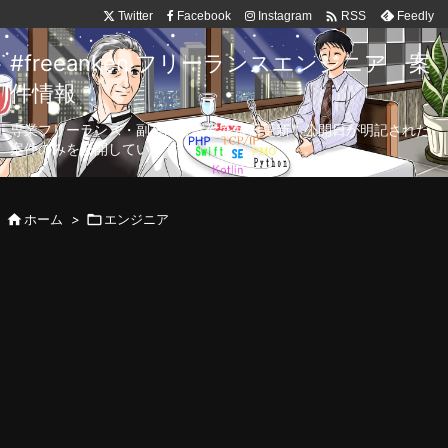

Twitter
Facebook
Instagram
Feedly
RSS
#freeanken フリーランスエンジニア 案
件情報
専業フリーランス・副業向け案件を毎日更新！公開日が明記された
案件のみを公開しています。

ホーム
>

エンジニア