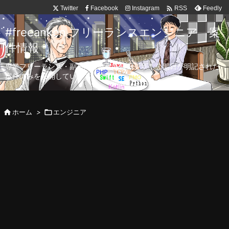

Twitter
Facebook
Instagram
Feedly
RSS
#freeanken フリーランスエンジニア 案
件情報
専業フリーランス・副業向け案件を毎日更新！公開日が明記された
案件のみを公開しています。

ホーム
>

エンジニア