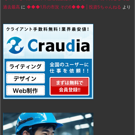
過去最高
に
◆◆◆1月の市況 その6◆◆◆ | 投資5ちゃんねる
より