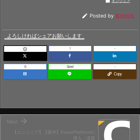

エンジニア

Posted by
案件担当
よろしければシェアお願いします
!
-

0
Send
-
B!
Copy

Next
【エンジニア】【案件】PowerPlatformの
導入・浸透