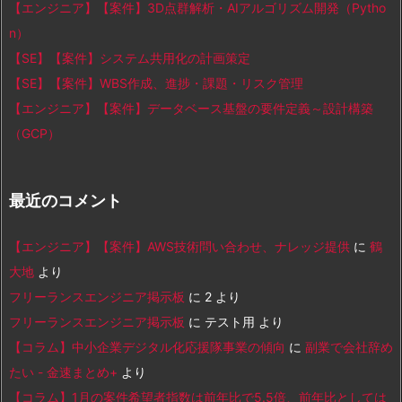
【エンジニア】【案件】3D点群解析・AIアルゴリズム開発（Pytho
n）
【SE】【案件】システム共用化の計画策定
【SE】【案件】WBS作成、進捗・課題・リスク管理
【エンジニア】【案件】データベース基盤の要件定義～設計構築
（GCP）
最近のコメント
【エンジニア】【案件】AWS技術問い合わせ、ナレッジ提供
に
鶴
大地
より
フリーランスエンジニア掲示板
に
2
より
フリーランスエンジニア掲示板
に
テスト用
より
【コラム】中小企業デジタル化応援隊事業の傾向
に
副業で会社辞め
たい - 金速まとめ+
より
【コラム】1月の案件希望者指数は前年比で5.5倍、前年比としては